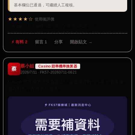
基本欄位已通過，可繼續人工複核。
★★★★☆
使用後評價
每個數字都有解釋，看完順手把原理段也讀了。
⚡ 有料 2
留言 1
分享
開啟貼文 →
蔡小姐
Casino 賠率機率換算器
蔡
2026/7/11 · FK57-20260711-0621
Casino 賠率機率換算器跑出「需要補資料」，每一項依據
都有列出，方便自己複查。