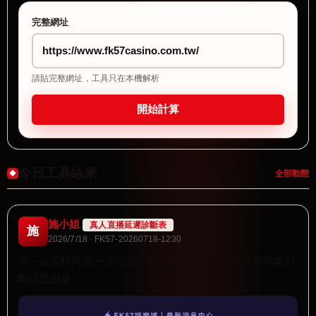
完整網址
請貼完整網址，工具只在本機解析
開始計算
今日工具結果
全部動態
施小姐
真人直播延遲診斷表
施
2026/7/18 · FK57-20260718-1230
同一組資料再測一次仍是「基本條件通過」，比只靠印象判
斷清楚很多。