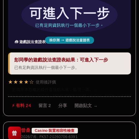
🧰 遊戲說法查證表
彭同學的遊戲說法查證表結果：可進入下一步
已有足夠資訊執行一個最小下一步。
★★★★☆
使用後評價
把我原本忽略的條件直接點出來，值得一測。
⚡ 有料 24
留言 2
分享
開啟貼文 →
曾桑
Casino 裝置相容性檢查
曾
2026/7/6 · FK57-20260706-6391