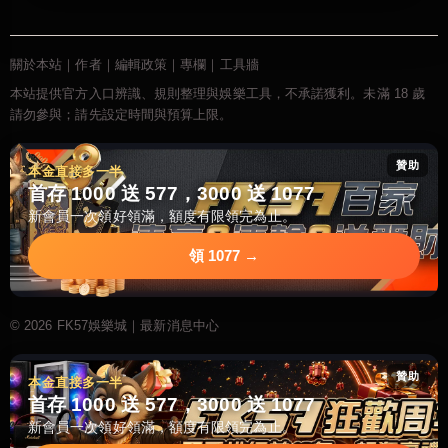
關於本站
｜
作者
｜
編輯政策
｜
專欄
｜
工具牆
本站提供官方入口辨識、規則整理與娛樂工具，不承諾獲利。未滿 18 歲
請勿參與；請先設定時間與預算上限。
贊助
本金直接多一半
首存 1000 送 577，3000 送 1077
新會員一次領好領滿，額度有限領完為止。
領 1077 →
© 2026 FK57娛樂城｜最新消息中心
贊助
本金直接多一半
首存 1000 送 577，3000 送 1077
新會員一次領好領滿，額度有限領完為止。