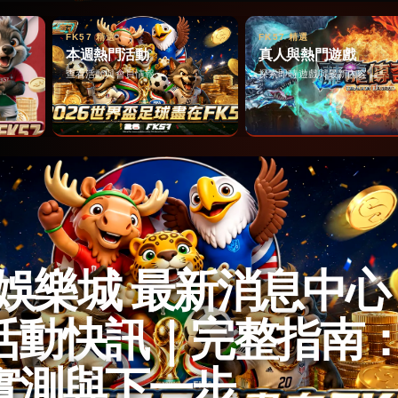
FK57 精選
FK57 精選
本週熱門活動
真人與熱門遊戲
查看活動與會員情報 →
探索即時遊戲與最新內容 →
7娛樂城 最新消息中心
活動快訊｜完整指南
實測與下一步