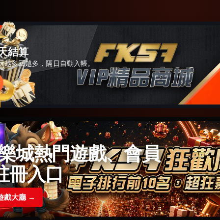
天結算
玩越多回越多，隔日自動入帳。
7娛樂城熱門遊戲、會員
註冊入口
遊戲大廳 →