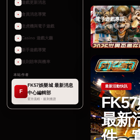
遊戲更新消息
▪
FK57 精選
會員消息導覽
▪
電子遊戲專區
老虎機與電子遊戲
▪
探索熱門電子遊戲內容 →
Casino 遊戲大廳
▪
新手遊戲導覽
▪
規則賠率與機率
▪
本站作者
FK57娛樂城 最新消息
最新活動快訊
F
中心編輯部
FK5
官方流程・規則查證
最新
件、