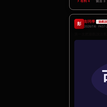
⚡ 有料 4
留言 3
彭同學
遊戲
彭
2026/7/6 · FK57
第一次把遊戲說法查