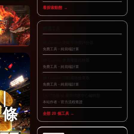
看探索動態 →
精選工具
🧰 Casino 攻略可信度評分器
免費工具・純前端計算
🧰 Casino 會員權益比較器
免費工具・純前端計算
🧰 Casino 活動資格檢查表
免費工具・純前端計算
｜
FK57娛樂城 最新消息中心編輯部
本站作者・官方流程查證
：條
全部 20 個工具 →