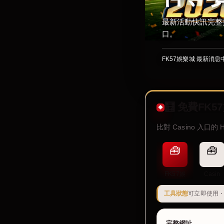
最新活動快訊完整
口。
FK57娛樂城 最新消
🧮 免費FK
比對 Casino 入
🧰
🧰
FK57娛
Casin
工具狀態
可立即使用
完整網址