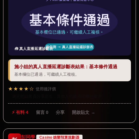
🧰 真人直播延遲診斷表
施小姐的真人直播延遲診斷表結果：基本條件通過
基本欄位已通過，可繼續人工複核。
★★★★☆
使用後評價
測完把結果頁分享出去，其他人也能用同條件重測。
⚡ 有料 4
留言 0
分享
開啟貼文 →
彭同學
Casino 娛樂預算規劃器