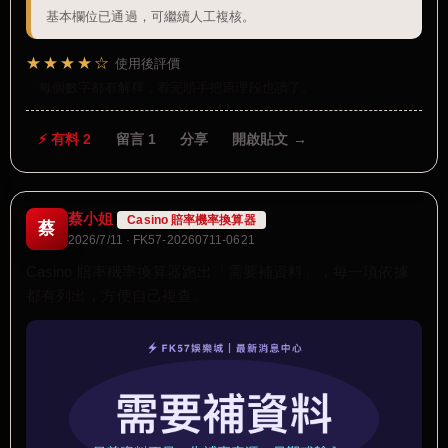
基本欄位已通過，可繼續人工複核。
★★★★☆
使用後評價
每個數字都有解釋，看完順手把原理段也讀了。
⚡ 有料 2
留言 1
分享
開啟貼文 →
蔡小姐
Casino 賠率機率換算器
蔡
2026/7/11 · FK57-20260711-0621
Casino 賠率機率換算器跑出「需要補資料」，每一項依據
都有列出，方便自己複查。