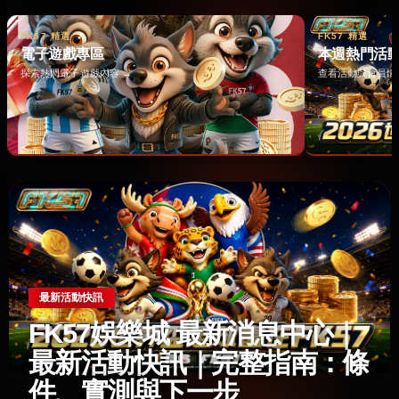
FK57 精選
FK57 精選
電子遊戲專區
本週熱門活
探索熱門電子遊戲內容 →
查看活動與會員情
最新活動快訊
FK57娛樂城 最新消息中心｜
最新活動快訊｜完整指南：條
件、實測與下一步