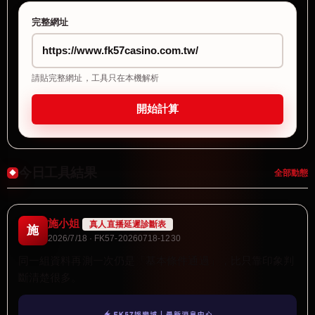
完整網址
請貼完整網址，工具只在本機解析
開始計算
今日工具結果
全部動態
施小姐
真人直播延遲診斷表
施
2026/7/18 · FK57-20260718-1230
同一組資料再測一次仍是「基本條件通過」，比只靠印象判
斷清楚很多。