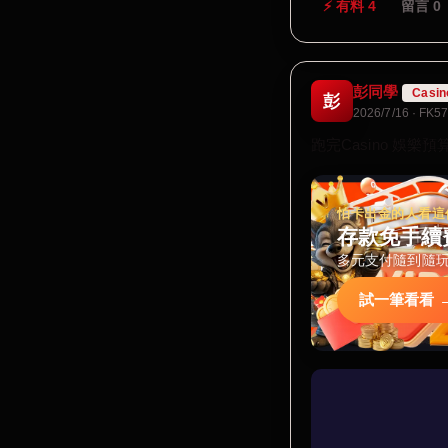
⚡ 有料 4
留言 0
彭同學
Cas
彭
2026/7/16 · FK5
跑完Casino 
怕卡出金的人看這
存款免手續
多元支付隨到隨
試一筆看看 