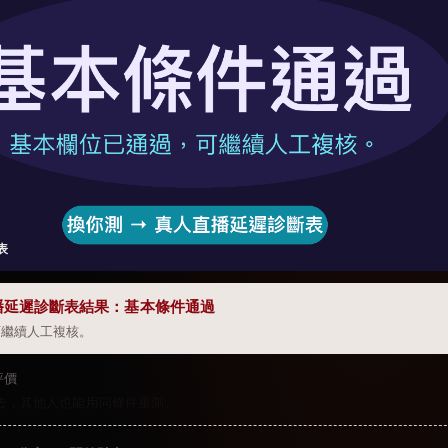
表
播延遲診斷表結果：基本條件通過
可繼續人工複核。
評價
去，其他人也能用同條件重測。