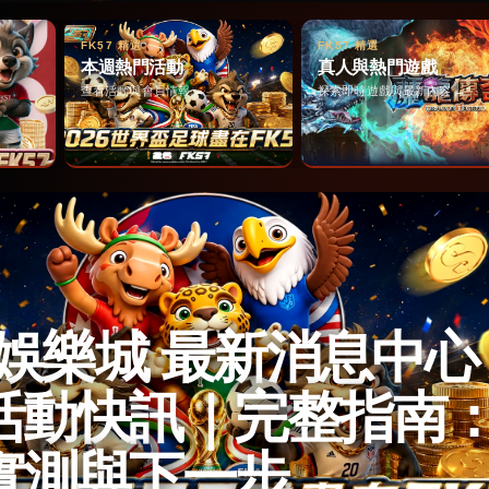
FK57 精選
FK57 精選
本週熱門活動
真人與熱門遊戲
查看活動與會員情報 →
探索即時遊戲與最新內容 →
7娛樂城 最新消息中心
活動快訊｜完整指南
實測與下一步