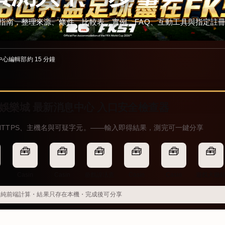
指南，整理來源、條件、比較表、實例、FAQ、互動工具與指定註
息中心編輯部
約 15 分鐘
57娛樂城 最新消息中心 入口安全檢查器
口的 HTTPS、主機名與可疑字元。——輸入即得結果，測完可一鍵分享
🧰
🧰
🧰
🧰
🧰
🧰
Casin
Casin
遊戲說法查
Casin
Casin
遊戲大廳
・純前端計算・結果只存在本機・完成後可分享