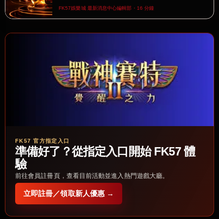
FK57娛樂城 最新消息中心編輯部・16 分鐘
FK57 官方指定入口
準備好了？從指定入口開始 FK57 體
驗
前往會員註冊頁，查看目前活動並進入熱門遊戲大廳。
立即註冊／領取新人優惠 →