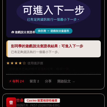
🧰 遊戲說法查證表
彭同學的遊戲說法查證表結果：可進入下一步
已有足夠資訊執行一個最小下一步。
★★★★☆
使用後評價
把我原本忽略的條件直接點出來，值得一測。
⚡ 有料 24
留言 2
分享
開啟貼文 →
曾桑
Casino 裝置相容性檢查
曾
2026/7/6 · FK57-20260706-6391