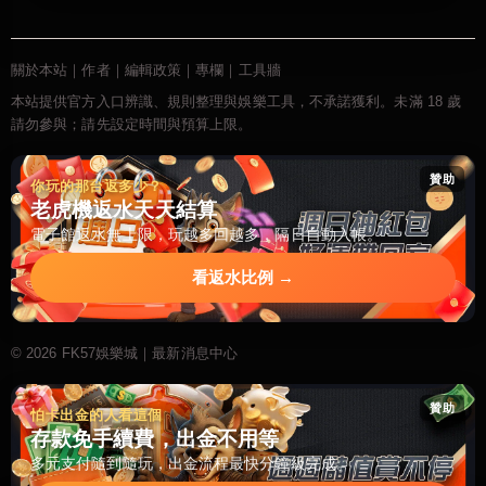
關於本站
｜
作者
｜
編輯政策
｜
專欄
｜
工具牆
本站提供官方入口辨識、規則整理與娛樂工具，不承諾獲利。未滿 18 歲
請勿參與；請先設定時間與預算上限。
贊助
你玩的那台返多少？
老虎機返水天天結算
電子館返水無上限，玩越多回越多，隔日自動入帳。
看返水比例 →
© 2026 FK57娛樂城｜最新消息中心
贊助
怕卡出金的人看這個
存款免手續費，出金不用等
多元支付隨到隨玩，出金流程最快分鐘級完成。