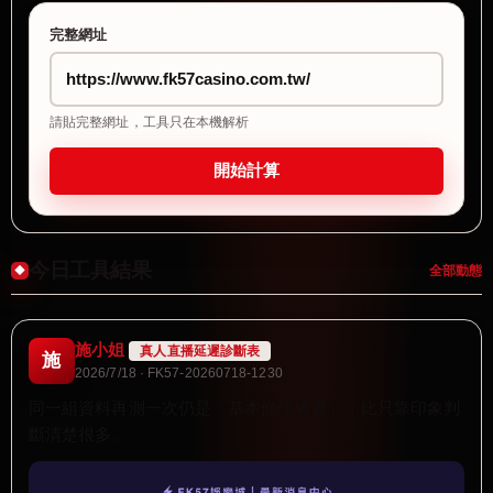
完整網址
請貼完整網址，工具只在本機解析
開始計算
今日工具結果
全部動態
施小姐
真人直播延遲診斷表
施
2026/7/18 · FK57-20260718-1230
同一組資料再測一次仍是「基本條件通過」，比只靠印象判
斷清楚很多。