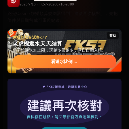
彭
2026/7/16 · FK57-20260716-9889
跑完Casino 娛樂預算規劃器得到「建議再次核對」，先把
條件與日期留成可重現紀錄。
贊助
你玩的那台返多少？
老虎機返水天天結算
電子館返水無上限，玩越多回越多，隔日自動入帳。
看返水比例 →