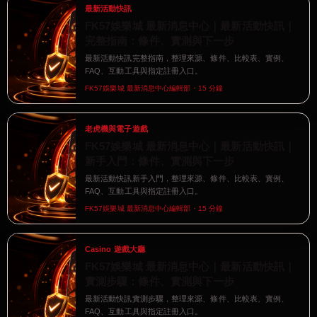
最新活動快訊
FK57娛樂城 最新消息中心｜最新活動快訊｜
完整指南：條件、實測與下一步
最新活動快訊完整指南，整理來源、條件、比較表、實例、
FAQ、互動工具與指定註冊入口。
FK57娛樂城 最新消息中心編輯部・15 分鐘
老虎機與電子遊戲
FK57娛樂城 最新消息中心｜最新活動快訊｜
新手入門：條件、實測與下一步
最新活動快訊新手入門，整理來源、條件、比較表、實例、
FAQ、互動工具與指定註冊入口。
FK57娛樂城 最新消息中心編輯部・15 分鐘
Casino 遊戲大廳
FK57娛樂城 最新消息中心｜最新活動快訊｜
實測步驟：條件、實測與下一步
最新活動快訊實測步驟，整理來源、條件、比較表、實例、
FAQ、互動工具與指定註冊入口。