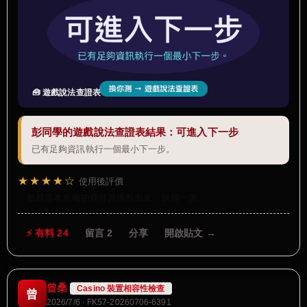
🧰 遊戲說法查證表
彭同學的遊戲說法查證表結果：可進入下一步
已有足夠資訊執行一個最小下一步。
★★★★☆
使用後評價
把我原本忽略的條件直接點出來，值得一測。
⚡ 有料 24
留言 2
分享
開啟貼文 →
曾桑
Casino 裝置相容性檢查
曾
2026/7/6 · FK57-20260706-6391