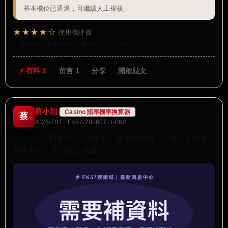
基本欄位已通過，可繼續人工複核。
★★★★☆
使用後評價
每個數字都有解釋，看完順手把原理段也讀了。
⚡ 有料 2
留言 1
分享
開啟貼文 →
蔡小姐
Casino 賠率機率換算器
蔡
2026/7/11 · FK57-20260711-0621
Casino 賠率機率換算器跑出「需要補資料」，每一項依據
都有列出，方便自己複查。