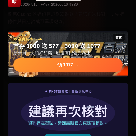
彭
2026/7/16 · FK57-20260716-9889
跑完Casino 娛樂預算規劃器得到「建議再次核對」，先把
條件與日期留成可重現紀錄。
贊助
本金直接多一半
首存 1000 送 577，3000 送 1077
新會員一次領好領滿，額度有限領完為止。
領 1077 →