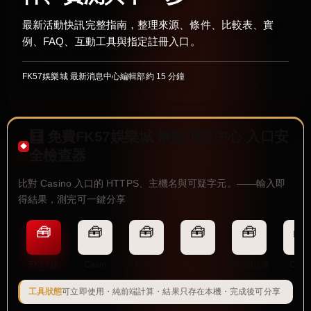
最新活動快訊完整指南，整理來源、條件、比較表、實
例、FAQ、互動工具與指定註冊入口。
FK57娛樂城 最新消息中心編輯部
約 15 分鐘
🧮 免費FK57娛樂城 最新消息中心 入口安
全檢查器
比對 Casino 入口的 HTTPS、主機名與可疑字元。——輸入即
得結果，測完可一鍵分享
🧰
🧰
🧰
🧰
🧰
🧰
FK57娛
Casin
Casin
Casin
遊戲說法查
Casi
工具狀態
可立即使用・純前端計算・結果只存在本機・完成後可分享