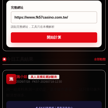
完整網址
請貼完整網址，工具只在本機解析
開始計算
今日工具結果
全部動態
施小姐
真人直播延遲診斷表
施
2026/7/18 · FK57-20260718-1230
同一組資料再測一次仍是「基本條件通過」，比只靠印象判
斷清楚很多。