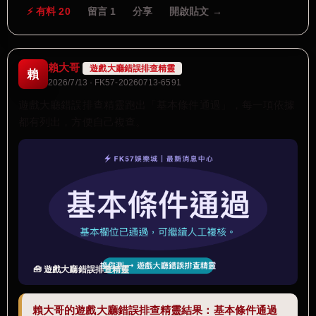
⚡ 有料 20
留言 1
分享
開啟貼文 →
賴大哥
遊戲大廳錯誤排查精靈
賴
2026/7/13 · FK57-20260713-6591
遊戲大廳錯誤排查精靈跑出「基本條件通過」，每一項依據
都有列出，方便自己複查。
🧰 遊戲大廳錯誤排查精靈
賴大哥的遊戲大廳錯誤排查精靈結果：基本條件通過