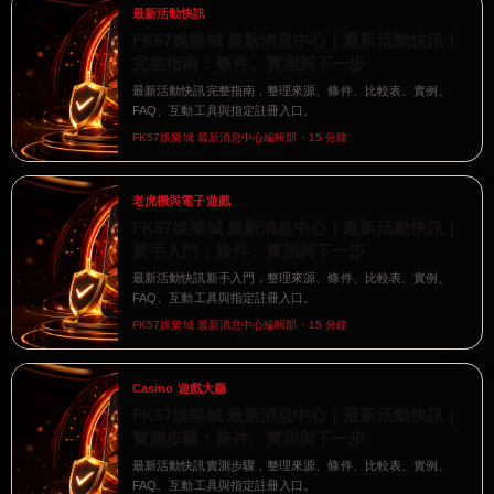
最新活動快訊
FK57娛樂城 最新消息中心｜最新活動快訊｜
完整指南：條件、實測與下一步
最新活動快訊完整指南，整理來源、條件、比較表、實例、
FAQ、互動工具與指定註冊入口。
FK57娛樂城 最新消息中心編輯部・15 分鐘
老虎機與電子遊戲
FK57娛樂城 最新消息中心｜最新活動快訊｜
新手入門：條件、實測與下一步
最新活動快訊新手入門，整理來源、條件、比較表、實例、
FAQ、互動工具與指定註冊入口。
FK57娛樂城 最新消息中心編輯部・15 分鐘
Casino 遊戲大廳
FK57娛樂城 最新消息中心｜最新活動快訊｜
實測步驟：條件、實測與下一步
最新活動快訊實測步驟，整理來源、條件、比較表、實例、
FAQ、互動工具與指定註冊入口。