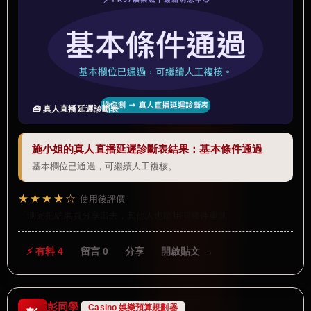
🧰 真人直播延遲診斷表
施小姐的真人直播延遲診斷表結果：基本條件通過
基本欄位已通過，可繼續人工複核。
★★★★☆
使用後評價
測完把結果頁分享出去，其他人也能用同條件重測。
⚡ 有料 4
留言 0
分享
開啟貼文 →
彭同學
Casino 娛樂預算規劃器