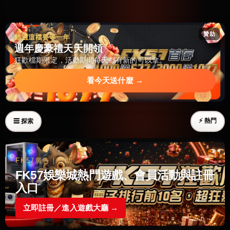
贊助
錯過這檔要等一年
週年慶豪禮天天開領
狂歡檔期限定，活動期間每天都有新的可以拿。
看今天送什麼 →
⚡ 熱門
☰ 探索
FK57廣告｜贊助
FK57娛樂城熱門遊戲、會員活動與註冊
入口
立即註冊／進入遊戲大廳 →