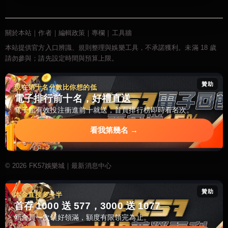
關於本站
｜
作者
｜
編輯政策
｜
專欄
｜
工具牆
本站提供官方入口辨識、規則整理與娛樂工具，不承諾獲利。未滿 18 歲
請勿參與；請先設定時間與預算上限。
贊助
現在第十名分數比你想的低
電子排行前十名，好禮直送
電子館有效投注衝進前十就送，首頁排行榜即時看名次。
看我第幾名 →
© 2026 FK57娛樂城｜最新消息中心
贊助
本金直接多一半
首存 1000 送 577，3000 送 1077
新會員一次領好領滿，額度有限領完為止。