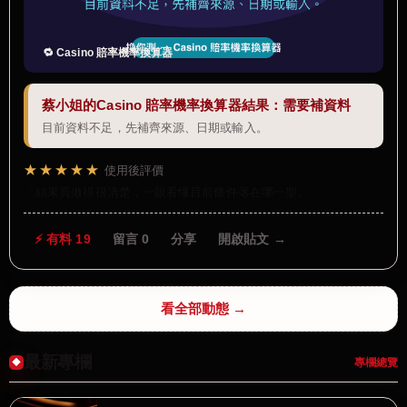
🔁 Casino 賠率機率換算器
蔡小姐的Casino 賠率機率換算器結果：需要補資料
目前資料不足，先補齊來源、日期或輸入。
★★★★★
使用後評價
結果頁做得很清楚，一眼看懂目前條件落在哪一型。
⚡ 有料 19
留言 0
分享
開啟貼文 →
看全部動態 →
最新專欄
專欄總覽