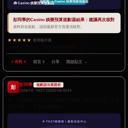
🧰 Casino 娛樂預算規劃器
彭同學的Casino 娛樂預算規劃器結果：建議再次核對
資料存在疑點，請回最新官方頁逐項核對。
★★★★★
使用後評價
免費還做到這樣，已收進書籤慢慢研究。
⚡ 有料 4
留言 3
分享
開啟貼文 →
彭同學
遊戲說法查證表
彭
2026/7/6 · FK57-20260706-6244
第一次把遊戲說法查證表做成完整檢查，我的結果是「可進
入下一步」，分享給需要的人。