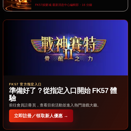
FK57娛樂城 最新消息中心編輯部・16 分鐘
FK57 官方指定入口
準備好了？從指定入口開始 FK57 體
驗
前往會員註冊頁，查看目前活動並進入熱門遊戲大廳。
立即註冊／領取新人優惠 →