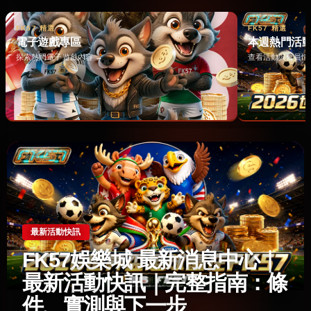
FK57 精選
FK57 精選
電子遊戲專區
本週熱門活
探索熱門電子遊戲內容 →
查看活動與會員情
最新活動快訊
FK57娛樂城 最新消息中心｜
最新活動快訊｜完整指南：條
件、實測與下一步