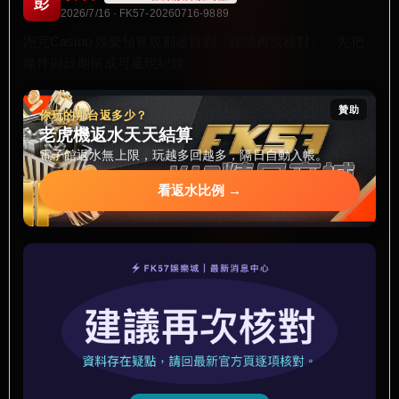
彭
2026/7/16 · FK57-20260716-9889
跑完Casino 娛樂預算規劃器得到「建議再次核對」，先把
條件與日期留成可重現紀錄。
贊助
你玩的那台返多少？
老虎機返水天天結算
電子館返水無上限，玩越多回越多，隔日自動入帳。
看返水比例 →