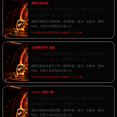
最新活動快訊
FK57娛樂城 最新消息中心｜最新活動快訊｜
完整指南：條件、實測與下一步
最新活動快訊完整指南，整理來源、條件、比較表、實例、
FAQ、互動工具與指定註冊入口。
FK57娛樂城 最新消息中心編輯部・15 分鐘
老虎機與電子遊戲
FK57娛樂城 最新消息中心｜最新活動快訊｜
新手入門：條件、實測與下一步
最新活動快訊新手入門，整理來源、條件、比較表、實例、
FAQ、互動工具與指定註冊入口。
FK57娛樂城 最新消息中心編輯部・15 分鐘
Casino 遊戲大廳
FK57娛樂城 最新消息中心｜最新活動快訊｜
實測步驟：條件、實測與下一步
最新活動快訊實測步驟，整理來源、條件、比較表、實例、
FAQ、互動工具與指定註冊入口。