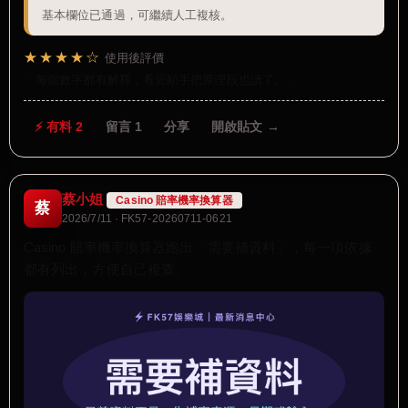
基本欄位已通過，可繼續人工複核。
★★★★☆
使用後評價
每個數字都有解釋，看完順手把原理段也讀了。
⚡ 有料 2
留言 1
分享
開啟貼文 →
蔡小姐
Casino 賠率機率換算器
蔡
2026/7/11 · FK57-20260711-0621
Casino 賠率機率換算器跑出「需要補資料」，每一項依據
都有列出，方便自己複查。