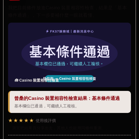
我把目前條件放進Casino 裝置相容性檢查，結果是「基本
條件通過」，下一步要補什麼一眼就看懂。
🧰 Casino 裝置相容性檢查
曾桑的Casino 裝置相容性檢查結果：基本條件通過
基本欄位已通過，可繼續人工複核。
★★★★★
使用後評價
測完把結果頁分享出去，其他人也能用同條件重測。