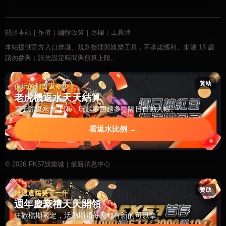
關於本站
｜
作者
｜
編輯政策
｜
專欄
｜
工具牆
本站提供官方入口辨識、規則整理與娛樂工具，不承諾獲利。未滿 18 歲
請勿參與；請先設定時間與預算上限。
贊助
你玩的那台返多少？
老虎機返水天天結算
電子館返水無上限，玩越多回越多，隔日自動入帳。
看返水比例 →
© 2026 FK57娛樂城｜最新消息中心
贊助
錯過這檔要等一年
週年慶豪禮天天開領
狂歡檔期限定，活動期間每天都有新的可以拿。