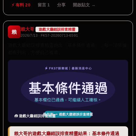
⚡ 有料 20
留言 1
分享
開啟貼文 →
賴大哥
遊戲大廳錯誤排查精靈
賴
2026/7/13 · FK57-20260713-6591
遊戲大廳錯誤排查精靈跑出「基本條件通過」，每一項依據
都有列出，方便自己複查。
🧰 遊戲大廳錯誤排查精靈
賴大哥的遊戲大廳錯誤排查精靈結果：基本條件通過