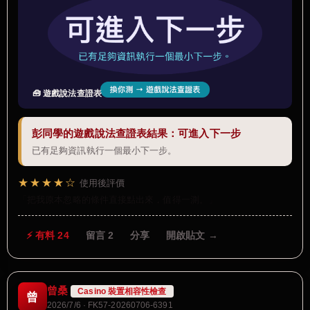
🧰 遊戲說法查證表
彭同學的遊戲說法查證表結果：可進入下一步
已有足夠資訊執行一個最小下一步。
★★★★☆
使用後評價
把我原本忽略的條件直接點出來，值得一測。
⚡ 有料 24
留言 2
分享
開啟貼文 →
曾桑
Casino 裝置相容性檢查
曾
2026/7/6 · FK57-20260706-6391