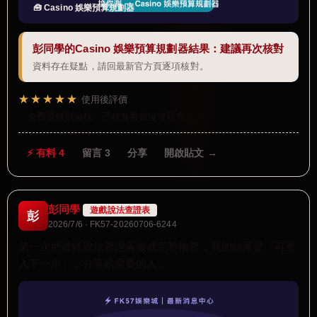
🧰 Casino 娛樂預算規劃器
彭同學的Casino 娛樂預算規劃器結果：建議再次核對
資料存在疑點，請回最新官方頁逐項核對。
★★★★★
使用後評價
免費還做到這樣，已收進書籤慢慢研究。
⚡ 有料 4
留言 3
分享
開啟貼文 →
彭同學
遊戲說法查證表
彭
2026/7/6 · FK57-20260706-6244
第一次把遊戲說法查證表做成完整檢查，我的結果是「可進
入下一步」，分享給需要的人。