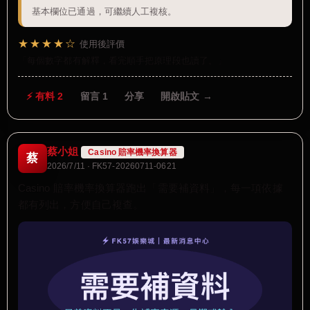
基本欄位已通過，可繼續人工複核。
★★★★☆
使用後評價
每個數字都有解釋，看完順手把原理段也讀了。
⚡ 有料 2
留言 1
分享
開啟貼文 →
蔡小姐
Casino 賠率機率換算器
蔡
2026/7/11 · FK57-20260711-0621
Casino 賠率機率換算器跑出「需要補資料」，每一項依據
都有列出，方便自己複查。