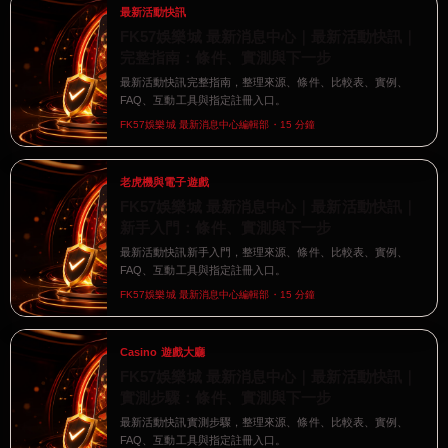
最新活動快訊
FK57娛樂城 最新消息中心｜最新活動快訊｜
完整指南：條件、實測與下一步
最新活動快訊完整指南，整理來源、條件、比較表、實例、
FAQ、互動工具與指定註冊入口。
FK57娛樂城 最新消息中心編輯部・15 分鐘
老虎機與電子遊戲
FK57娛樂城 最新消息中心｜最新活動快訊｜
新手入門：條件、實測與下一步
最新活動快訊新手入門，整理來源、條件、比較表、實例、
FAQ、互動工具與指定註冊入口。
FK57娛樂城 最新消息中心編輯部・15 分鐘
Casino 遊戲大廳
FK57娛樂城 最新消息中心｜最新活動快訊｜
實測步驟：條件、實測與下一步
最新活動快訊實測步驟，整理來源、條件、比較表、實例、
FAQ、互動工具與指定註冊入口。