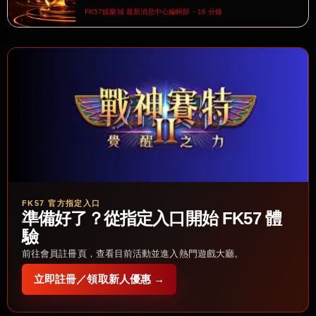
FK57娛樂城 最新消息中心編輯部・16 分鐘
FK57 官方指定入口
準備好了？從指定入口開始 FK57 體
驗
前往會員註冊頁，查看目前活動並進入熱門遊戲大廳。
立即註冊／領取新人優惠 →