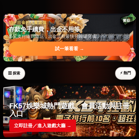
贊助
怕卡出金的人看這個
存款免手續費，出金不用等
多元支付隨到隨玩，出金流程最快分鐘級完成。
試一筆看看 →
⚡ 熱門
☰ 探索
FK57廣告｜贊助
FK57娛樂城熱門遊戲、會員活動與註冊
入口
立即註冊／進入遊戲大廳 →