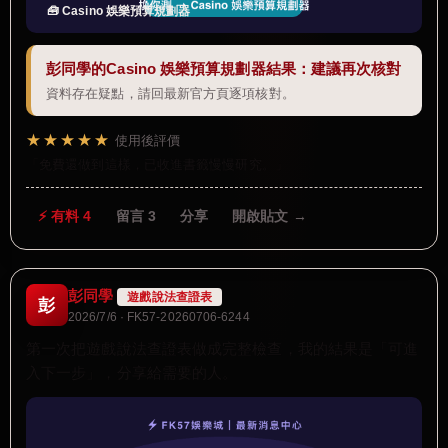
🧰 Casino 娛樂預算規劃器
彭同學的Casino 娛樂預算規劃器結果：建議再次核對
資料存在疑點，請回最新官方頁逐項核對。
★★★★★
使用後評價
免費還做到這樣，已收進書籤慢慢研究。
⚡ 有料 4
留言 3
分享
開啟貼文 →
彭同學
遊戲說法查證表
彭
2026/7/6 · FK57-20260706-6244
第一次把遊戲說法查證表做成完整檢查，我的結果是「可進
入下一步」，分享給需要的人。