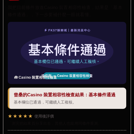
我把目前條件放進Casino 裝置相容性檢查，結果是「基本
條件通過」，下一步要補什麼一眼就看懂。
🧰 Casino 裝置相容性檢查
曾桑的Casino 裝置相容性檢查結果：基本條件通過
基本欄位已通過，可繼續人工複核。
★★★★★
使用後評價
測完把結果頁分享出去，其他人也能用同條件重測。