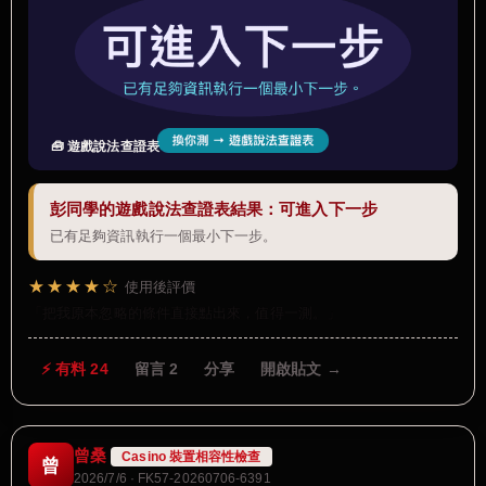
🧰 遊戲說法查證表
彭同學的遊戲說法查證表結果：可進入下一步
已有足夠資訊執行一個最小下一步。
★★★★☆
使用後評價
把我原本忽略的條件直接點出來，值得一測。
⚡ 有料 24
留言 2
分享
開啟貼文 →
曾桑
Casino 裝置相容性檢查
曾
2026/7/6 · FK57-20260706-6391