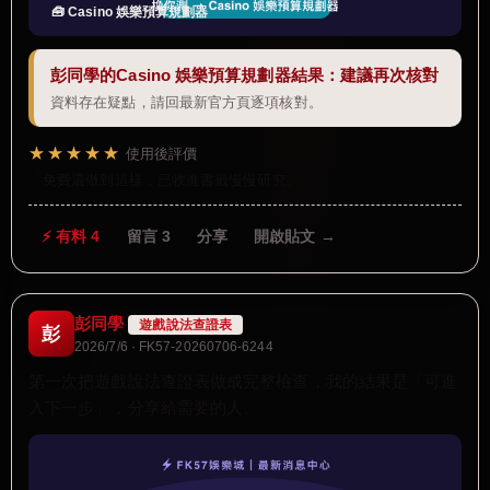
🧰 Casino 娛樂預算規劃器
彭同學的Casino 娛樂預算規劃器結果：建議再次核對
資料存在疑點，請回最新官方頁逐項核對。
★★★★★
使用後評價
免費還做到這樣，已收進書籤慢慢研究。
⚡ 有料 4
留言 3
分享
開啟貼文 →
彭同學
遊戲說法查證表
彭
2026/7/6 · FK57-20260706-6244
第一次把遊戲說法查證表做成完整檢查，我的結果是「可進
入下一步」，分享給需要的人。