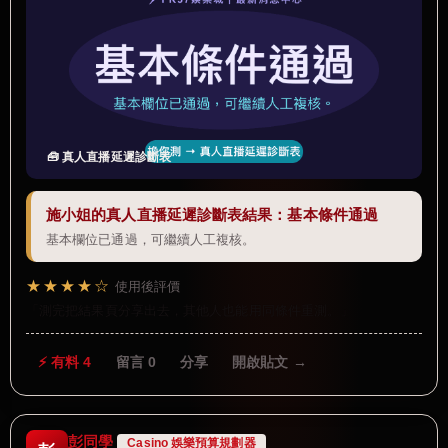
🧰 真人直播延遲診斷表
施小姐的真人直播延遲診斷表結果：基本條件通過
基本欄位已通過，可繼續人工複核。
★★★★☆
使用後評價
測完把結果頁分享出去，其他人也能用同條件重測。
⚡ 有料 4
留言 0
分享
開啟貼文 →
彭同學
Casino 娛樂預算規劃器