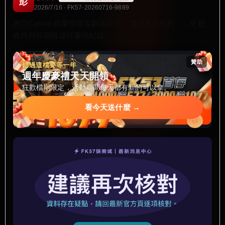
彭
2026/7/16 · FK57-20260716-9889
跑完Casino 娛樂預算規劃器得到「建議再次核對」，先把
條件與日期留成可重現紀錄。
贊助
錯過這檔要等一年
週年慶豪禮天天開領
狂歡檔期限定，活動期間每天都有新的可以拿。
看今天送什麼 →