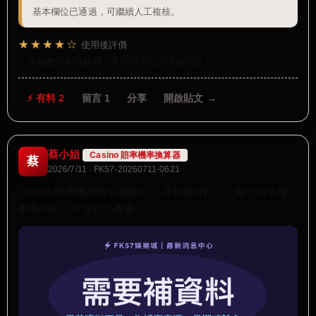
基本欄位已通過，可繼續人工複核。
★★★★☆
使用後評價
每個數字都有解釋，看完順手把原理段也讀了。
⚡ 有料 2
留言 1
分享
開啟貼文 →
蔡小姐
Casino 賠率機率換算器
蔡
2026/7/11 · FK57-20260711-0621
Casino 賠率機率換算器跑出「需要補資料」，每一項依據
都有列出，方便自己複查。