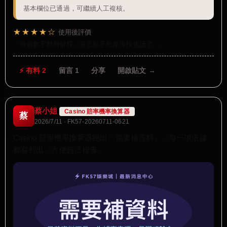
基本欄位已通過，可繼續人工複核。
★★★★☆
使用後評價
每個數字都有解釋，看完順手把原理段也讀了。
⚡ 有料 2
留言 1
分享
開啟貼文 →
蔡小姐
Casino 賠率機率換算器
蔡
2026/7/11 · FK57-20260711-0621
Casino 賠率機率換算器跑出「需要補資料」，每一項依據
都有列出，方便自己複查。