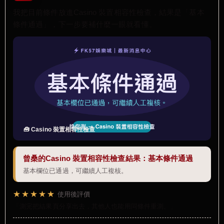
我把目前條件放進Casino 裝置相容性檢查，結果是「基本
條件通過」，下一步要補什麼一眼就看懂。
🧰 Casino 裝置相容性檢查
曾桑的Casino 裝置相容性檢查結果：基本條件通過
基本欄位已通過，可繼續人工複核。
★★★★★
使用後評價
測完把結果頁分享出去，其他人也能用同條件重測。