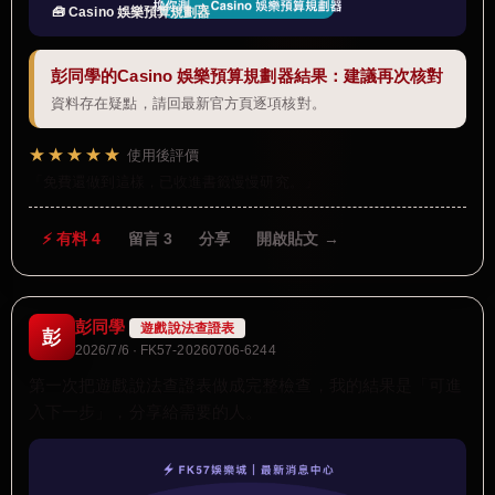
🧰 Casino 娛樂預算規劃器
彭同學的Casino 娛樂預算規劃器結果：建議再次核對
資料存在疑點，請回最新官方頁逐項核對。
★★★★★
使用後評價
免費還做到這樣，已收進書籤慢慢研究。
⚡ 有料 4
留言 3
分享
開啟貼文 →
彭同學
遊戲說法查證表
彭
2026/7/6 · FK57-20260706-6244
第一次把遊戲說法查證表做成完整檢查，我的結果是「可進
入下一步」，分享給需要的人。