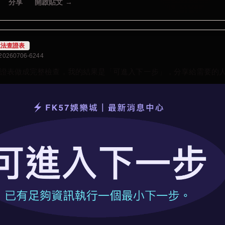
分享
開啟貼文 →
說法查證表
-20260706-6244
證表做成完整檢查，我的結果是「可進入下一步」，分享給需要的