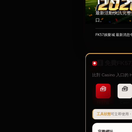
最新活動快訊完整
口。
FK57娛樂城 最新消
🧮 免費FK
比對 Casino 入
🧰
🧰
FK57娛
Casin
工具狀態
可立即使用
完整網址