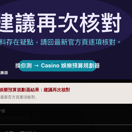
算規劃器
no 娛樂預算規劃器結果：建議再次核對
回最新官方頁逐項核對。
評價
收進書籤慢慢研究。