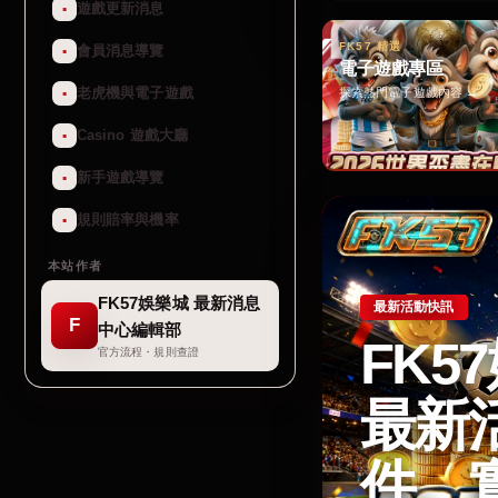
遊戲更新消息
▪
FK57 精選
會員消息導覽
▪
電子遊戲專區
老虎機與電子遊戲
▪
探索熱門電子遊戲內容 →
Casino 遊戲大廳
▪
新手遊戲導覽
▪
規則賠率與機率
▪
本站作者
FK57娛樂城 最新消息
最新活動快訊
F
中心編輯部
FK5
官方流程・規則查證
最新
件、