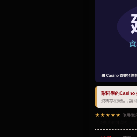
🧰 Casino 娛樂預
彭同學的Casi
資料存在疑點，請
★★★★★
使用後
免費還做到這樣，已