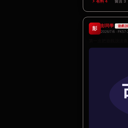
⚡ 有料 4
留言 3
彭同學
遊戲
彭
2026/7/6 · FK57
第一次把遊戲說法查