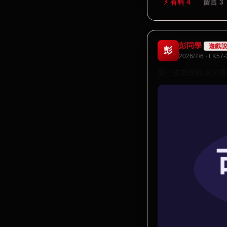
⚡ 有料 4
留言 3
彭同學
遊戲
彭
2026/7/6 · FK57
第一次把遊戲說法查