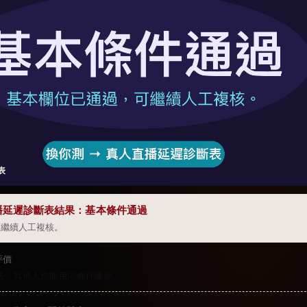
表
播延遲診斷表結果：基本條件通過
可繼續人工複核。
評價
去，其他人也能用同條件重測。