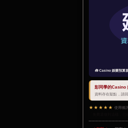
🧰 Casino 娛樂預
彭同學的Casi
資料存在疑點，請
★★★★★
使用後
免費還做到這樣，已