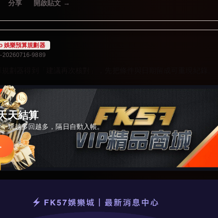
分享
開啟貼文 →
ino 娛樂預算規劃器
7-20260716-9889
娛樂預算規劃器得到「建議再次核對」，先把條件與日期留成可重現紀錄。
？
天天結算
限，玩越多回越多，隔日自動入帳。
→