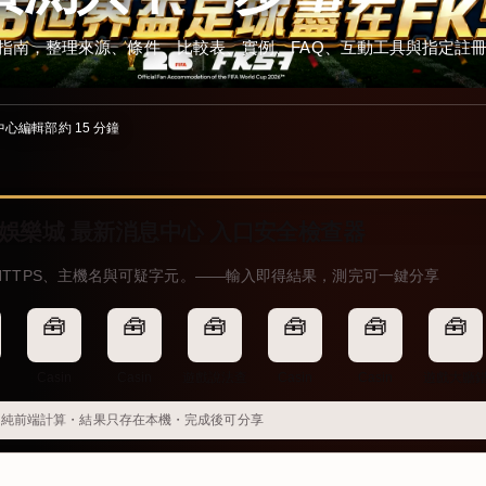
指南，整理來源、條件、比較表、實例、FAQ、互動工具與指定註
息中心編輯部
約 15 分鐘
57娛樂城 最新消息中心 入口安全檢查器
口的 HTTPS、主機名與可疑字元。——輸入即得結果，測完可一鍵分享
🧰
🧰
🧰
🧰
🧰
🧰
Casin
Casin
遊戲說法查
Casin
Casin
遊戲大廳
・純前端計算・結果只存在本機・完成後可分享