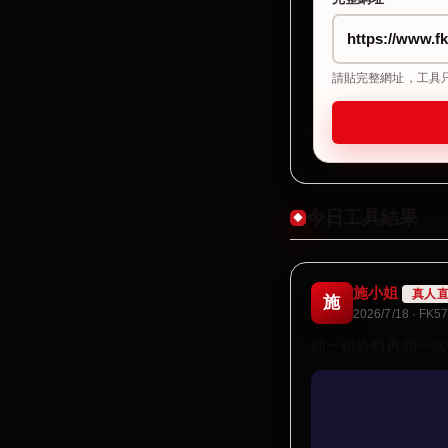
請貼完整網址，工具
今日工具結果
施小姐
真人
施
2026/7/18 · FK5
同一組資料再測一次