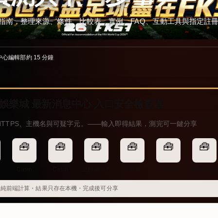
指南，整理來源、條件、比較表、實例、FAQ、互動工具與指定註
息中心編輯部
約 15 分鐘
57娛樂城 最新消息中心 入口安全檢查器
口的 HTTPS、主機名與可疑字元。——輸入即得結果，測完可一鍵分享
🧰
🧰
🧰
🧰
🧰
🧰
Casin
Casin
遊戲說法查
Casin
Casin
遊戲大廳
・純前端計算・結果只存在本機・完成後可分享