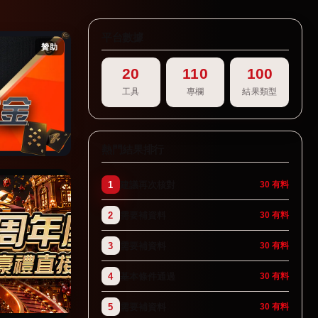
平台數據
贊助
20
110
100
工具
專欄
結果類型
熱門結果排行
1
建議再次核對
30 有料
2
需要補資料
30 有料
3
需要補資料
30 有料
4
基本條件通過
30 有料
5
需要補資料
30 有料