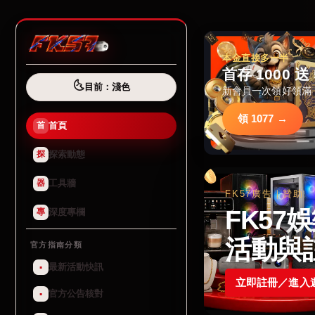
本金直接多一半
首存 1000 送 
🌜
目前：淺色
新會員一次領好領滿
領 1077 →
首
首頁
探
探索動態
器
工具牆
FK57廣告｜贊助
FK5
專
深度專欄
活動與
官方指南分類
最新活動快訊
▪
立即註冊／進入
官方公告核對
▪