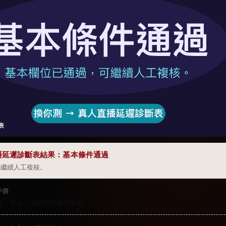
表
播延遲診斷表結果：基本條件通過
可繼續人工複核。
評價
去，其他人也能用同條件重測。