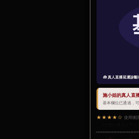
🧰 真人直播延遲診斷
施小姐的真人直
基本欄位已通過，
★★★★☆
使用後
測完把結果頁分享出