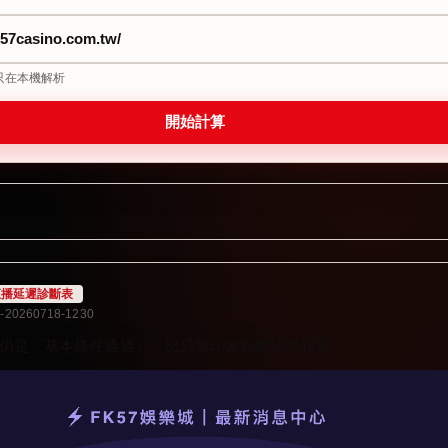
只在本機解析
開始計算
直播延遲診斷表
7-20260718-1230
仍是「基本條件通過」，比只靠印象判斷清楚很多。