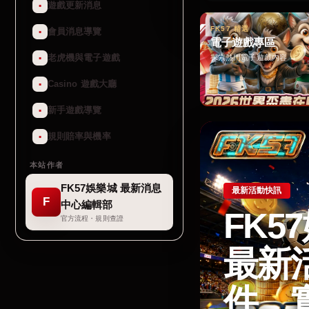
遊戲更新消息
▪
FK57 精選
會員消息導覽
▪
電子遊戲專區
老虎機與電子遊戲
▪
探索熱門電子遊戲內容 →
Casino 遊戲大廳
▪
新手遊戲導覽
▪
規則賠率與機率
▪
本站作者
FK57娛樂城 最新消息
最新活動快訊
F
中心編輯部
FK5
官方流程・規則查證
最新
件、