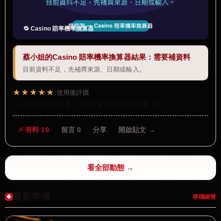
🔁 Casino 賠率機率換算器
蔡小姐的Casino 賠率機率換算器結果：需要補資料
目前資料不足，先補齊來源、日期或輸入。
★★★★★
使用後評價
結果頁做得很清楚，一眼看懂目前條件落在哪一型。
⚡ 有料 19
留言 0
分享
開啟貼文 →
看全部動態 →
最新專欄
專欄總覽