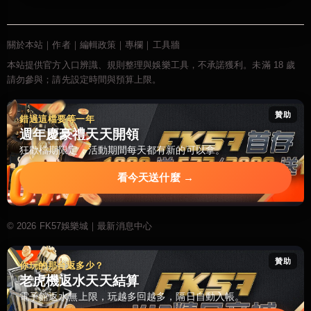
關於本站
｜
作者
｜
編輯政策
｜
專欄
｜
工具牆
本站提供官方入口辨識、規則整理與娛樂工具，不承諾獲利。未滿 18 歲
請勿參與；請先設定時間與預算上限。
贊助
錯過這檔要等一年
週年慶豪禮天天開領
狂歡檔期限定，活動期間每天都有新的可以拿。
看今天送什麼 →
© 2026 FK57娛樂城｜最新消息中心
贊助
你玩的那台返多少？
老虎機返水天天結算
電子館返水無上限，玩越多回越多，隔日自動入帳。