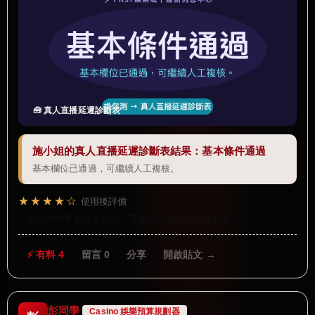
🧰 真人直播延遲診斷表
施小姐的真人直播延遲診斷表結果：基本條件通過
基本欄位已通過，可繼續人工複核。
★★★★☆
使用後評價
測完把結果頁分享出去，其他人也能用同條件重測。
⚡ 有料 4
留言 0
分享
開啟貼文 →
彭同學
Casino 娛樂預算規劃器