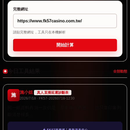
完整網址
請貼完整網址，工具只在本機解析
開始計算
今日工具結果
全部動態
施小姐
真人直播延遲診斷表
施
2026/7/18 · FK57-20260718-1230
同一組資料再測一次仍是「基本條件通過」，比只靠印象判
斷清楚很多。