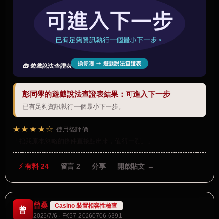
🧰 遊戲說法查證表
彭同學的遊戲說法查證表結果：可進入下一步
已有足夠資訊執行一個最小下一步。
★★★★☆
使用後評價
把我原本忽略的條件直接點出來，值得一測。
⚡ 有料 24
留言 2
分享
開啟貼文 →
曾桑
Casino 裝置相容性檢查
曾
2026/7/6 · FK57-20260706-6391