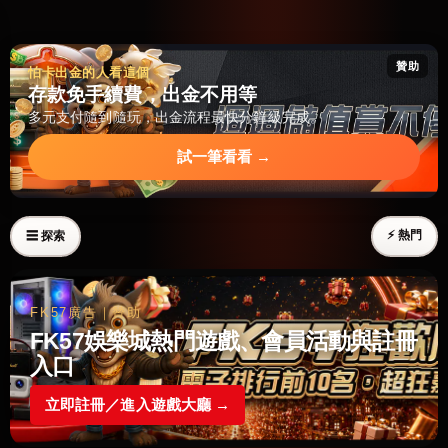
贊助
怕卡出金的人看這個
存款免手續費，出金不用等
多元支付隨到隨玩，出金流程最快分鐘級完成。
試一筆看看 →
⚡ 熱門
☰ 探索
FK57廣告｜贊助
FK57娛樂城熱門遊戲、會員活動與註冊
入口
立即註冊／進入遊戲大廳 →