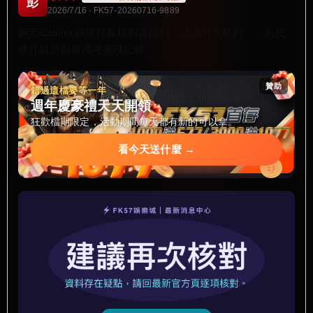
彭
2026/7/16 · FK57-20260716-9889
跑完Casino 娛樂預算規劃器得到「建議再次核對」，先把
條件與日期留成可重現紀錄。
贊助
錯過這檔要等一年
週年慶豪禮天天開領
狂歡檔期限定，活動期間每天都有新的可以拿。
看今天送什麼 →