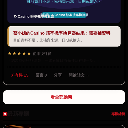
🔁 Casino 賠率機率換算器
蔡小姐的Casino 賠率機率換算器結果：需要補資料
目前資料不足，先補齊來源、日期或輸入。
★★★★★
使用後評價
結果頁做得很清楚，一眼看懂目前條件落在哪一型。
⚡ 有料 19
留言 0
分享
開啟貼文 →
看全部動態 →
最新專欄
專欄總覽