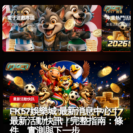
FK57 精選
FK57 精選
電子遊戲專區
本週熱門活
探索熱門電子遊戲內容 →
查看活動與會員情
最新活動快訊
FK57娛樂城 最新消息中心｜
最新活動快訊｜完整指南：條
件、實測與下一步