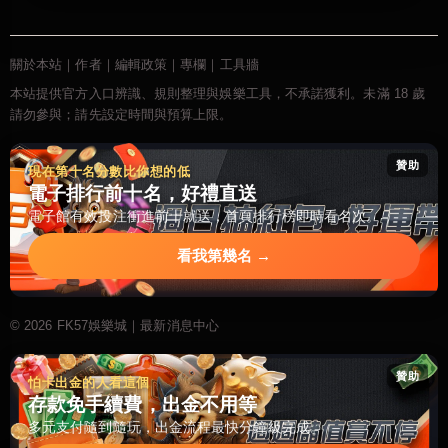
關於本站
｜
作者
｜
編輯政策
｜
專欄
｜
工具牆
本站提供官方入口辨識、規則整理與娛樂工具，不承諾獲利。未滿 18 歲
請勿參與；請先設定時間與預算上限。
贊助
現在第十名分數比你想的低
電子排行前十名，好禮直送
電子館有效投注衝進前十就送，首頁排行榜即時看名次。
看我第幾名 →
© 2026 FK57娛樂城｜最新消息中心
贊助
怕卡出金的人看這個
存款免手續費，出金不用等
多元支付隨到隨玩，出金流程最快分鐘級完成。