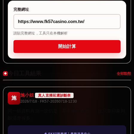
完整網址
請貼完整網址，工具只在本機解析
開始計算
今日工具結果
全部動態
施小姐
真人直播延遲診斷表
施
2026/7/18 · FK57-20260718-1230
同一組資料再測一次仍是「基本條件通過」，比只靠印象判
斷清楚很多。