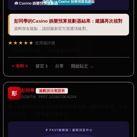
🧰 Casino 娛樂預算規劃器
彭同學的Casino 娛樂預算規劃器結果：建議再次核對
資料存在疑點，請回最新官方頁逐項核對。
★★★★★
使用後評價
免費還做到這樣，已收進書籤慢慢研究。
⚡ 有料 4
留言 3
分享
開啟貼文 →
彭同學
遊戲說法查證表
彭
2026/7/6 · FK57-20260706-6244
第一次把遊戲說法查證表做成完整檢查，我的結果是「可進
入下一步」，分享給需要的人。