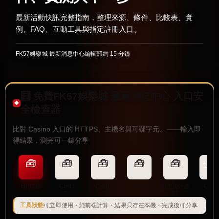
最新活動快訊完整指南，整理來源、條件、比較表、實
例、FAQ、互動工具與指定註冊入口。
FK57娛樂城 最新消息中心編輯部
約 15 分鐘
🧮 免費FK57娛樂城 最新消息中心 入口安
全檢查器
比對 Casino 入口的 HTTPS、主機名與可疑字元。——輸入即
得結果，測完可一鍵分享
🧰
🧰
🧰
🧰
🧰
🧰
FK57娛
Casin
Casin
Casin
遊戲說法查
Casi
工具狀態
可立即使用・純前端計算・結果只存在本機・完成後可分享