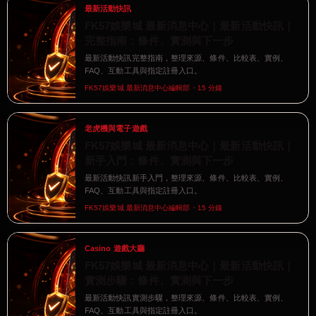
最新活動快訊
FK57娛樂城 最新消息中心｜最新活動快訊｜
完整指南：條件、實測與下一步
最新活動快訊完整指南，整理來源、條件、比較表、實例、
FAQ、互動工具與指定註冊入口。
FK57娛樂城 最新消息中心編輯部・15 分鐘
老虎機與電子遊戲
FK57娛樂城 最新消息中心｜最新活動快訊｜
新手入門：條件、實測與下一步
最新活動快訊新手入門，整理來源、條件、比較表、實例、
FAQ、互動工具與指定註冊入口。
FK57娛樂城 最新消息中心編輯部・15 分鐘
Casino 遊戲大廳
FK57娛樂城 最新消息中心｜最新活動快訊｜
實測步驟：條件、實測與下一步
最新活動快訊實測步驟，整理來源、條件、比較表、實例、
FAQ、互動工具與指定註冊入口。