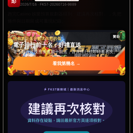
彭
2026/7/16 · FK57-20260716-9889
跑完Casino 娛樂預算規劃器得到「建議再次核對」，先把
條件與日期留成可重現紀錄。
贊助
現在第十名分數比你想的低
電子排行前十名，好禮直送
電子館有效投注衝進前十就送，首頁排行榜即時看名次。
看我第幾名 →