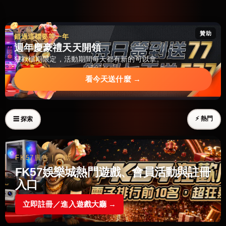
贊助
錯過這檔要等一年
週年慶豪禮天天開領
狂歡檔期限定，活動期間每天都有新的可以拿。
看今天送什麼 →
⚡ 熱門
☰ 探索
FK57廣告｜贊助
FK57娛樂城熱門遊戲、會員活動與註冊
入口
立即註冊／進入遊戲大廳 →