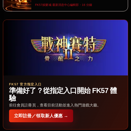
FK57娛樂城 最新消息中心編輯部・16 分鐘
FK57 官方指定入口
準備好了？從指定入口開始 FK57 體
驗
前往會員註冊頁，查看目前活動並進入熱門遊戲大廳。
立即註冊／領取新人優惠 →