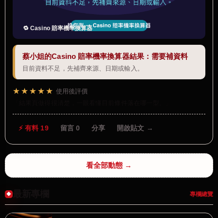
🔁 Casino 賠率機率換算器
蔡小姐的Casino 賠率機率換算器結果：需要補資料
目前資料不足，先補齊來源、日期或輸入。
★★★★★
使用後評價
結果頁做得很清楚，一眼看懂目前條件落在哪一型。
⚡ 有料 19
留言 0
分享
開啟貼文 →
看全部動態 →
最新專欄
專欄總覽