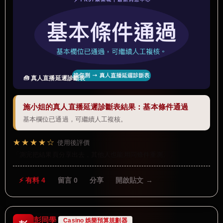
🧰 真人直播延遲診斷表
施小姐的真人直播延遲診斷表結果：基本條件通過
基本欄位已通過，可繼續人工複核。
★★★★☆
使用後評價
測完把結果頁分享出去，其他人也能用同條件重測。
⚡ 有料 4
留言 0
分享
開啟貼文 →
彭同學
Casino 娛樂預算規劃器