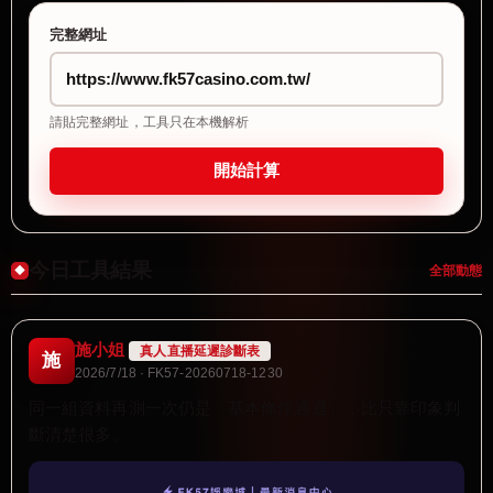
完整網址
請貼完整網址，工具只在本機解析
開始計算
今日工具結果
全部動態
施小姐
真人直播延遲診斷表
施
2026/7/18 · FK57-20260718-1230
同一組資料再測一次仍是「基本條件通過」，比只靠印象判
斷清楚很多。