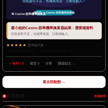
🔁 Casino 賠率機率換算器
蔡小姐的Casino 賠率機率換算器結果：需要補資料
目前資料不足，先補齊來源、日期或輸入。
★★★★★
使用後評價
結果頁做得很清楚，一眼看懂目前條件落在哪一型。
⚡ 有料 19
留言 0
分享
開啟貼文 →
看全部動態 →
最新專欄
專欄總覽