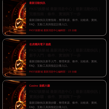
最新活動快訊
FK57娛樂城 最新消息中心｜最新活動快訊｜
完整指南：條件、實測與下一步
最新活動快訊完整指南，整理來源、條件、比較表、實例、
FAQ、互動工具與指定註冊入口。
FK57娛樂城 最新消息中心編輯部・15 分鐘
老虎機與電子遊戲
FK57娛樂城 最新消息中心｜最新活動快訊｜
新手入門：條件、實測與下一步
最新活動快訊新手入門，整理來源、條件、比較表、實例、
FAQ、互動工具與指定註冊入口。
FK57娛樂城 最新消息中心編輯部・15 分鐘
Casino 遊戲大廳
FK57娛樂城 最新消息中心｜最新活動快訊｜
實測步驟：條件、實測與下一步
最新活動快訊實測步驟，整理來源、條件、比較表、實例、
FAQ、互動工具與指定註冊入口。