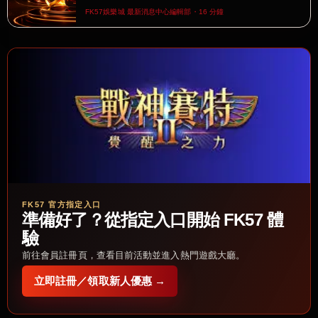
FK57娛樂城 最新消息中心編輯部・16 分鐘
FK57 官方指定入口
準備好了？從指定入口開始 FK57 體
驗
前往會員註冊頁，查看目前活動並進入熱門遊戲大廳。
立即註冊／領取新人優惠 →