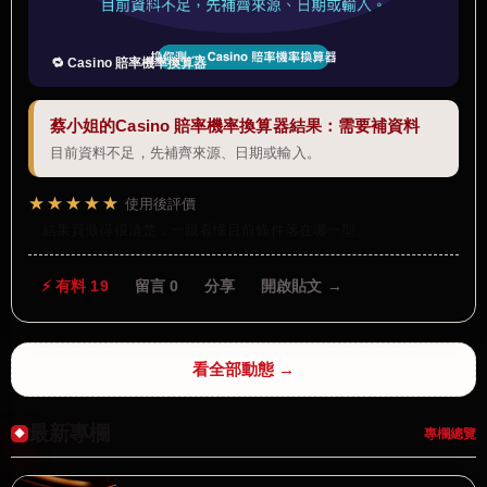
🔁 Casino 賠率機率換算器
蔡小姐的Casino 賠率機率換算器結果：需要補資料
目前資料不足，先補齊來源、日期或輸入。
★★★★★
使用後評價
結果頁做得很清楚，一眼看懂目前條件落在哪一型。
⚡ 有料 19
留言 0
分享
開啟貼文 →
看全部動態 →
最新專欄
專欄總覽