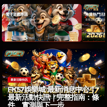
FK57 精選
FK57 精選
電子遊戲專區
本週熱門活
探索熱門電子遊戲內容 →
查看活動與會員情
最新活動快訊
FK57娛樂城 最新消息中心｜
最新活動快訊｜完整指南：條
件、實測與下一步