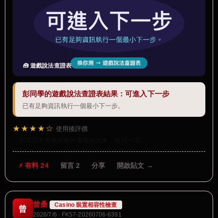
🧰 遊戲說法查證表
彭同學的遊戲說法查證表結果：可進入下一步
已有足夠資訊執行一個最小下一步。
★★★★☆
使用後評價
把我原本忽略的條件直接點出來，值得一測。
⚡ 有料 24
留言 2
分享
開啟貼文 →
曾桑
Casino 裝置相容性檢查
曾
2026/7/6 · FK57-20260706-6391