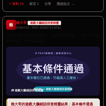
⚡ 有料 20
留言 1
分享
開啟貼文 →
賴大哥
遊戲大廳錯誤排查精靈
賴
2026/7/13 · FK57-20260713-6591
遊戲大廳錯誤排查精靈跑出「基本條件通過」，每一項依據
都有列出，方便自己複查。
🧰 遊戲大廳錯誤排查精靈
賴大哥的遊戲大廳錯誤排查精靈結果：基本條件通過