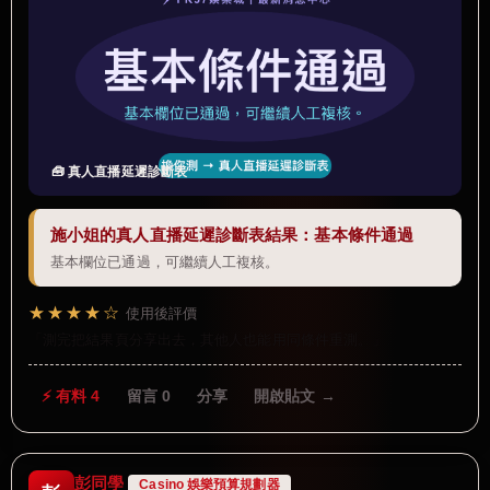
🧰 真人直播延遲診斷表
施小姐的真人直播延遲診斷表結果：基本條件通過
基本欄位已通過，可繼續人工複核。
★★★★☆
使用後評價
測完把結果頁分享出去，其他人也能用同條件重測。
⚡ 有料 4
留言 0
分享
開啟貼文 →
彭同學
Casino 娛樂預算規劃器