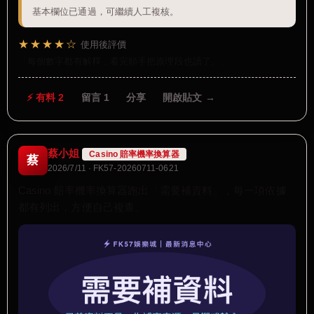
基本欄位已通過，可繼續人工複核。
★★★★☆
使用後評價
每個數字都有解釋，看完順手把原理段也讀了。
⚡ 有料 2
留言 1
分享
開啟貼文 →
蔡小姐
Casino 賠率機率換算器
蔡
2026/7/11 · FK57-20260711-0621
Casino 賠率機率換算器跑出「需要補資料」，每一項依據
都有列出，方便自己複查。