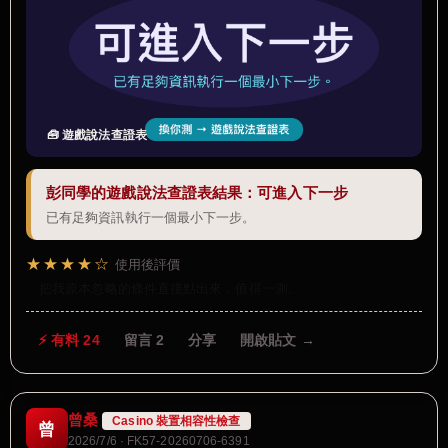
🧰 遊戲說法查證表
彭同學的遊戲說法查證表結果：可進入下一步
已有足夠資訊執行一個最小下一步。
★★★★☆
使用後評價
把我原本忽略的條件直接點出來，值得一測。
⚡ 有料 24
留言 2
分享
開啟貼文 →
曾桑
Casino 裝置相容性檢查
曾
2026/7/6 · FK57-20260706-6391