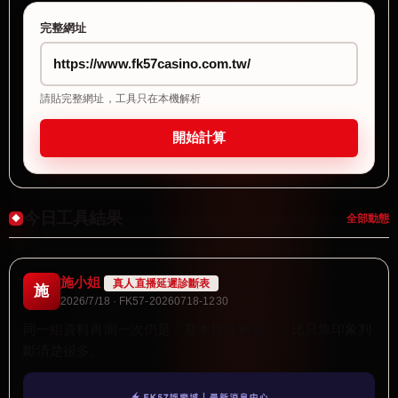
完整網址
請貼完整網址，工具只在本機解析
開始計算
今日工具結果
全部動態
施小姐
真人直播延遲診斷表
施
2026/7/18 · FK57-20260718-1230
同一組資料再測一次仍是「基本條件通過」，比只靠印象判
斷清楚很多。