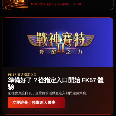
FK57娛樂城 最新消息中心編輯部・16 分鐘
FK57 官方指定入口
準備好了？從指定入口開始 FK57 體
驗
前往會員註冊頁，查看目前活動並進入熱門遊戲大廳。
立即註冊／領取新人優惠 →