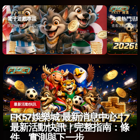
FK57 精選
FK57 精選
電子遊戲專區
本週熱門活
探索熱門電子遊戲內容 →
查看活動與會員情
最新活動快訊
FK57娛樂城 最新消息中心｜
最新活動快訊｜完整指南：條
件、實測與下一步