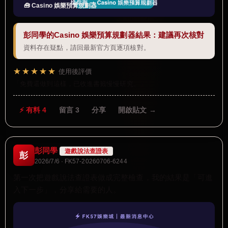
🧰 Casino 娛樂預算規劃器
彭同學的Casino 娛樂預算規劃器結果：建議再次核對
資料存在疑點，請回最新官方頁逐項核對。
★★★★★
使用後評價
免費還做到這樣，已收進書籤慢慢研究。
⚡ 有料 4
留言 3
分享
開啟貼文 →
彭同學
遊戲說法查證表
彭
2026/7/6 · FK57-20260706-6244
第一次把遊戲說法查證表做成完整檢查，我的結果是「可進
入下一步」，分享給需要的人。