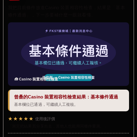
我把目前條件放進Casino 裝置相容性檢查，結果是「基本
條件通過」，下一步要補什麼一眼就看懂。
🧰 Casino 裝置相容性檢查
曾桑的Casino 裝置相容性檢查結果：基本條件通過
基本欄位已通過，可繼續人工複核。
★★★★★
使用後評價
測完把結果頁分享出去，其他人也能用同條件重測。