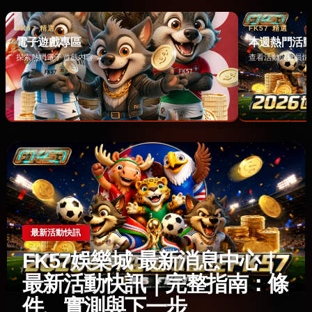
FK57 精選
FK57 精選
電子遊戲專區
本週熱門活
探索熱門電子遊戲內容 →
查看活動與會員情
最新活動快訊
FK57娛樂城 最新消息中心｜
最新活動快訊｜完整指南：條
件、實測與下一步