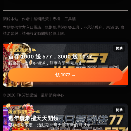
關於本站
｜
作者
｜
編輯政策
｜
專欄
｜
工具牆
本站提供官方入口辨識、規則整理與娛樂工具，不承諾獲利。未滿 18 歲
請勿參與；請先設定時間與預算上限。
贊助
本金直接多一半
首存 1000 送 577，3000 送 1077
新會員一次領好領滿，額度有限領完為止。
領 1077 →
© 2026 FK57娛樂城｜最新消息中心
贊助
錯過這檔要等一年
週年慶豪禮天天開領
狂歡檔期限定，活動期間每天都有新的可以拿。