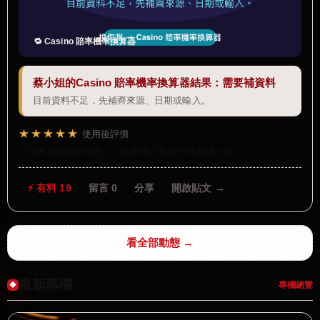
🔁 Casino 賠率機率換算器
蔡小姐的Casino 賠率機率換算器結果：需要補資料
目前資料不足，先補齊來源、日期或輸入。
★★★★★
使用後評價
結果頁做得很清楚，一眼看懂目前條件落在哪一型。
⚡ 有料 19
留言 0
分享
開啟貼文 →
看全部動態 →
最新專欄
專欄總覽