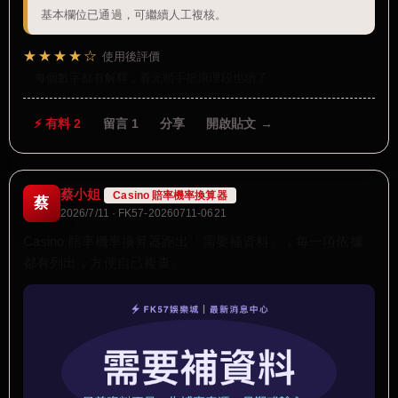
基本欄位已通過，可繼續人工複核。
★★★★☆
使用後評價
每個數字都有解釋，看完順手把原理段也讀了。
⚡ 有料 2
留言 1
分享
開啟貼文 →
蔡小姐
Casino 賠率機率換算器
蔡
2026/7/11 · FK57-20260711-0621
Casino 賠率機率換算器跑出「需要補資料」，每一項依據
都有列出，方便自己複查。