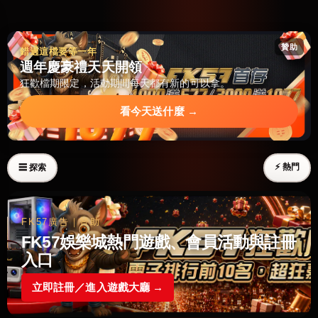
贊助
錯過這檔要等一年
週年慶豪禮天天開領
狂歡檔期限定，活動期間每天都有新的可以拿。
看今天送什麼 →
⚡ 熱門
☰ 探索
FK57廣告｜贊助
FK57娛樂城熱門遊戲、會員活動與註冊
入口
立即註冊／進入遊戲大廳 →