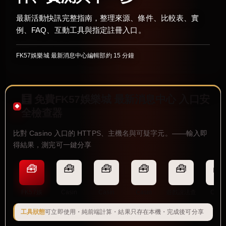
最新活動快訊完整指南，整理來源、條件、比較表、實
例、FAQ、互動工具與指定註冊入口。
FK57娛樂城 最新消息中心編輯部
約 15 分鐘
🧮 免費FK57娛樂城 最新消息中心 入口安
全檢查器
比對 Casino 入口的 HTTPS、主機名與可疑字元。——輸入即
得結果，測完可一鍵分享
🧰
🧰
🧰
🧰
🧰
🧰
FK57娛
Casin
Casin
Casin
遊戲說法查
Casi
工具狀態
可立即使用・純前端計算・結果只存在本機・完成後可分享