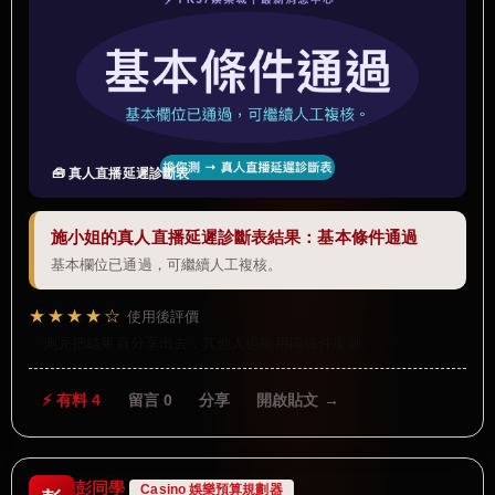
🧰 真人直播延遲診斷表
施小姐的真人直播延遲診斷表結果：基本條件通過
基本欄位已通過，可繼續人工複核。
★★★★☆
使用後評價
測完把結果頁分享出去，其他人也能用同條件重測。
⚡ 有料 4
留言 0
分享
開啟貼文 →
彭同學
Casino 娛樂預算規劃器