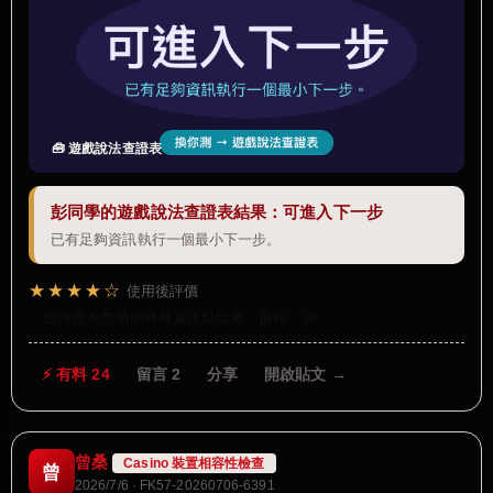
🧰 遊戲說法查證表
彭同學的遊戲說法查證表結果：可進入下一步
已有足夠資訊執行一個最小下一步。
★★★★☆
使用後評價
把我原本忽略的條件直接點出來，值得一測。
⚡ 有料 24
留言 2
分享
開啟貼文 →
曾桑
Casino 裝置相容性檢查
曾
2026/7/6 · FK57-20260706-6391