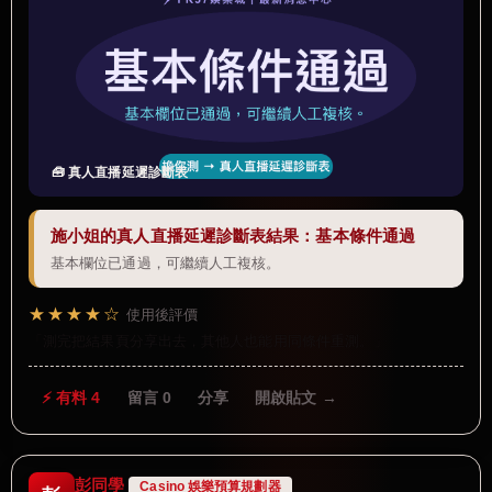
🧰 真人直播延遲診斷表
施小姐的真人直播延遲診斷表結果：基本條件通過
基本欄位已通過，可繼續人工複核。
★★★★☆
使用後評價
測完把結果頁分享出去，其他人也能用同條件重測。
⚡ 有料 4
留言 0
分享
開啟貼文 →
彭同學
Casino 娛樂預算規劃器