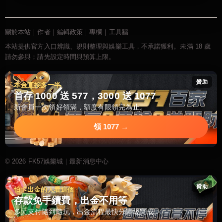
關於本站
｜
作者
｜
編輯政策
｜
專欄
｜
工具牆
本站提供官方入口辨識、規則整理與娛樂工具，不承諾獲利。未滿 18 歲
請勿參與；請先設定時間與預算上限。
贊助
本金直接多一半
首存 1000 送 577，3000 送 1077
新會員一次領好領滿，額度有限領完為止。
領 1077 →
© 2026 FK57娛樂城｜最新消息中心
贊助
怕卡出金的人看這個
存款免手續費，出金不用等
多元支付隨到隨玩，出金流程最快分鐘級完成。