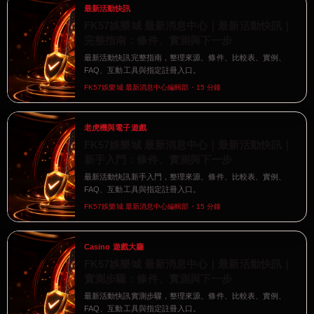
最新活動快訊
FK57娛樂城 最新消息中心｜最新活動快訊｜
完整指南：條件、實測與下一步
最新活動快訊完整指南，整理來源、條件、比較表、實例、
FAQ、互動工具與指定註冊入口。
FK57娛樂城 最新消息中心編輯部・15 分鐘
老虎機與電子遊戲
FK57娛樂城 最新消息中心｜最新活動快訊｜
新手入門：條件、實測與下一步
最新活動快訊新手入門，整理來源、條件、比較表、實例、
FAQ、互動工具與指定註冊入口。
FK57娛樂城 最新消息中心編輯部・15 分鐘
Casino 遊戲大廳
FK57娛樂城 最新消息中心｜最新活動快訊｜
實測步驟：條件、實測與下一步
最新活動快訊實測步驟，整理來源、條件、比較表、實例、
FAQ、互動工具與指定註冊入口。