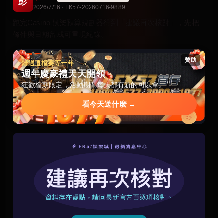
彭
2026/7/16 · FK57-20260716-9889
跑完Casino 娛樂預算規劃器得到「建議再次核對」，先把
條件與日期留成可重現紀錄。
贊助
錯過這檔要等一年
週年慶豪禮天天開領
狂歡檔期限定，活動期間每天都有新的可以拿。
看今天送什麼 →