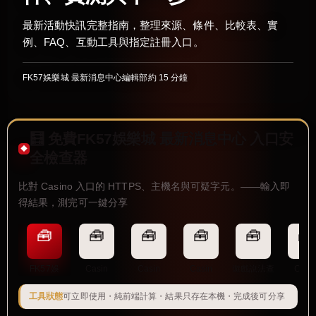
最新活動快訊完整指南，整理來源、條件、比較表、實
例、FAQ、互動工具與指定註冊入口。
FK57娛樂城 最新消息中心編輯部
約 15 分鐘
🧮 免費FK57娛樂城 最新消息中心 入口安
全檢查器
比對 Casino 入口的 HTTPS、主機名與可疑字元。——輸入即
得結果，測完可一鍵分享
🧰
🧰
🧰
🧰
🧰
🧰
FK57娛
Casin
Casin
Casin
遊戲說法查
Casi
工具狀態
可立即使用・純前端計算・結果只存在本機・完成後可分享