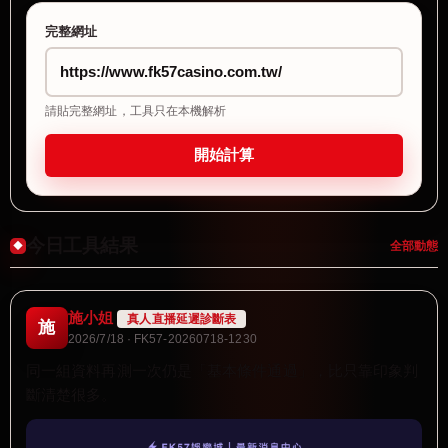
完整網址
請貼完整網址，工具只在本機解析
開始計算
今日工具結果
全部動態
施小姐
真人直播延遲診斷表
施
2026/7/18 · FK57-20260718-1230
同一組資料再測一次仍是「基本條件通過」，比只靠印象判
斷清楚很多。