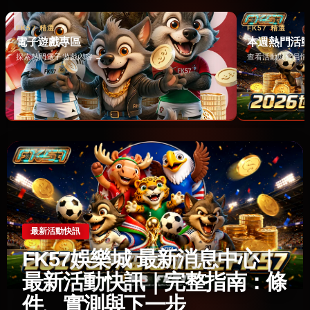
FK57 精選
FK57 精選
電子遊戲專區
本週熱門活
探索熱門電子遊戲內容 →
查看活動與會員情
最新活動快訊
FK57娛樂城 最新消息中心｜
最新活動快訊｜完整指南：條
件、實測與下一步