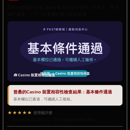
我把目前條件放進Casino 裝置相容性檢查，結果是「基本
條件通過」，下一步要補什麼一眼就看懂。
🧰 Casino 裝置相容性檢查
曾桑的Casino 裝置相容性檢查結果：基本條件通過
基本欄位已通過，可繼續人工複核。
★★★★★
使用後評價
測完把結果頁分享出去，其他人也能用同條件重測。