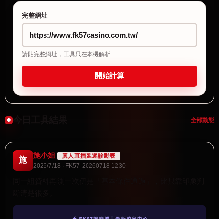
完整網址
請貼完整網址，工具只在本機解析
開始計算
今日工具結果
全部動態
施小姐
真人直播延遲診斷表
施
2026/7/18 · FK57-20260718-1230
同一組資料再測一次仍是「基本條件通過」，比只靠印象判
斷清楚很多。