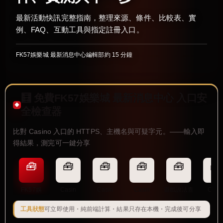
最新活動快訊完整指南，整理來源、條件、比較表、實
例、FAQ、互動工具與指定註冊入口。
FK57娛樂城 最新消息中心編輯部
約 15 分鐘
🧮 免費FK57娛樂城 最新消息中心 入口安
全檢查器
比對 Casino 入口的 HTTPS、主機名與可疑字元。——輸入即
得結果，測完可一鍵分享
🧰
🧰
🧰
🧰
🧰
🧰
FK57娛
Casin
Casin
Casin
遊戲說法查
Casi
工具狀態
可立即使用・純前端計算・結果只存在本機・完成後可分享