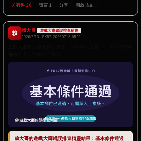
⚡ 有料 20
留言 1
分享
開啟貼文 →
賴大哥
遊戲大廳錯誤排查精靈
賴
2026/7/13 · FK57-20260713-6591
遊戲大廳錯誤排查精靈跑出「基本條件通過」，每一項依據
都有列出，方便自己複查。
🧰 遊戲大廳錯誤排查精靈
賴大哥的遊戲大廳錯誤排查精靈結果：基本條件通過