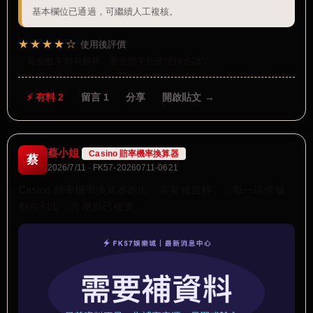
基本欄位已通過，可繼續人工複核。
★★★★☆
使用後評價
每個數字都有解釋，看完順手把原理段也讀了。
⚡ 有料 2
留言 1
分享
開啟貼文 →
蔡小姐
Casino 賠率機率換算器
蔡
2026/7/11 · FK57-20260711-0621
Casino 賠率機率換算器跑出「需要補資料」，每一項依據
都有列出，方便自己複查。