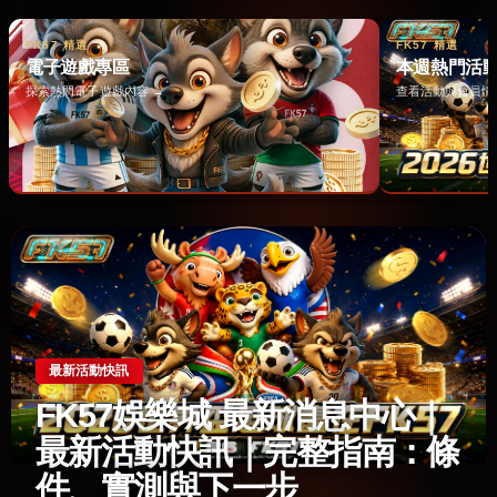
FK57 精選
FK57 精選
電子遊戲專區
本週熱門活
探索熱門電子遊戲內容 →
查看活動與會員情
最新活動快訊
FK57娛樂城 最新消息中心｜
最新活動快訊｜完整指南：條
件、實測與下一步