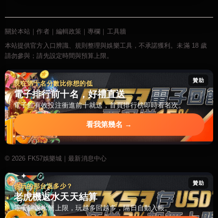
關於本站
｜
作者
｜
編輯政策
｜
專欄
｜
工具牆
本站提供官方入口辨識、規則整理與娛樂工具，不承諾獲利。未滿 18 歲
請勿參與；請先設定時間與預算上限。
贊助
現在第十名分數比你想的低
電子排行前十名，好禮直送
電子館有效投注衝進前十就送，首頁排行榜即時看名次。
看我第幾名 →
© 2026 FK57娛樂城｜最新消息中心
贊助
你玩的那台返多少？
老虎機返水天天結算
電子館返水無上限，玩越多回越多，隔日自動入帳。