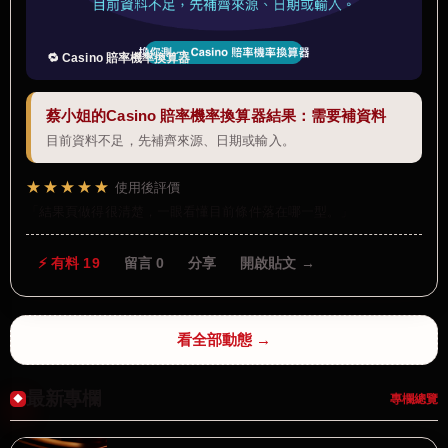
🔁 Casino 賠率機率換算器
蔡小姐的Casino 賠率機率換算器結果：需要補資料
目前資料不足，先補齊來源、日期或輸入。
★★★★★
使用後評價
結果頁做得很清楚，一眼看懂目前條件落在哪一型。
⚡ 有料 19
留言 0
分享
開啟貼文 →
看全部動態 →
最新專欄
專欄總覽