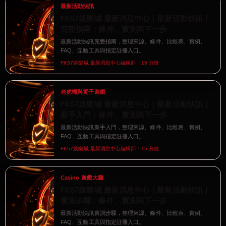
最新活動快訊
FK57娛樂城 最新消息中心｜最新活動快訊｜
完整指南：條件、實測與下一步
最新活動快訊完整指南，整理來源、條件、比較表、實例、
FAQ、互動工具與指定註冊入口。
FK57娛樂城 最新消息中心編輯部・15 分鐘
老虎機與電子遊戲
FK57娛樂城 最新消息中心｜最新活動快訊｜
新手入門：條件、實測與下一步
最新活動快訊新手入門，整理來源、條件、比較表、實例、
FAQ、互動工具與指定註冊入口。
FK57娛樂城 最新消息中心編輯部・15 分鐘
Casino 遊戲大廳
FK57娛樂城 最新消息中心｜最新活動快訊｜
實測步驟：條件、實測與下一步
最新活動快訊實測步驟，整理來源、條件、比較表、實例、
FAQ、互動工具與指定註冊入口。