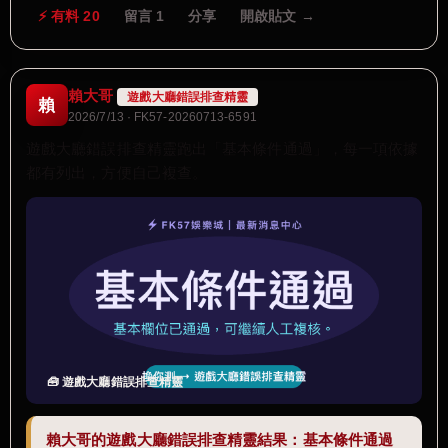
⚡ 有料 20
留言 1
分享
開啟貼文 →
賴大哥
遊戲大廳錯誤排查精靈
賴
2026/7/13 · FK57-20260713-6591
遊戲大廳錯誤排查精靈跑出「基本條件通過」，每一項依據
都有列出，方便自己複查。
🧰 遊戲大廳錯誤排查精靈
賴大哥的遊戲大廳錯誤排查精靈結果：基本條件通過