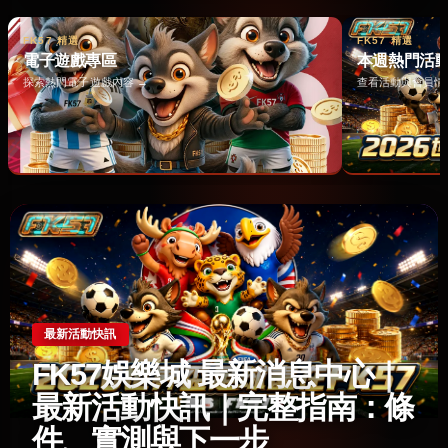
FK57 精選
FK57 精選
電子遊戲專區
本週熱門活
探索熱門電子遊戲內容 →
查看活動與會員情
最新活動快訊
FK57娛樂城 最新消息中心｜
最新活動快訊｜完整指南：條
件、實測與下一步