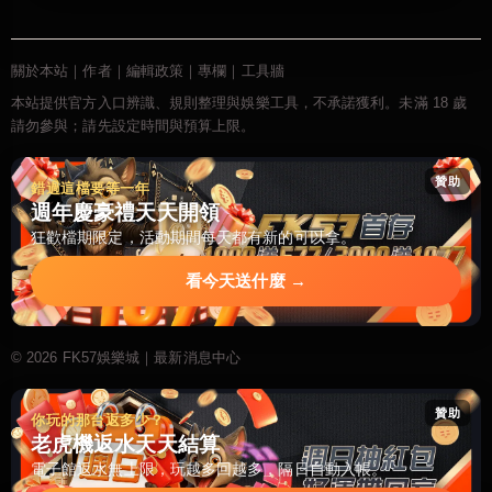
關於本站
｜
作者
｜
編輯政策
｜
專欄
｜
工具牆
本站提供官方入口辨識、規則整理與娛樂工具，不承諾獲利。未滿 18 歲
請勿參與；請先設定時間與預算上限。
贊助
錯過這檔要等一年
週年慶豪禮天天開領
狂歡檔期限定，活動期間每天都有新的可以拿。
看今天送什麼 →
© 2026 FK57娛樂城｜最新消息中心
贊助
你玩的那台返多少？
老虎機返水天天結算
電子館返水無上限，玩越多回越多，隔日自動入帳。