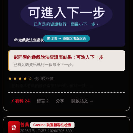
🧰 遊戲說法查證表
彭同學的遊戲說法查證表結果：可進入下一步
已有足夠資訊執行一個最小下一步。
★★★★☆
使用後評價
把我原本忽略的條件直接點出來，值得一測。
⚡ 有料 24
留言 2
分享
開啟貼文 →
曾桑
Casino 裝置相容性檢查
曾
2026/7/6 · FK57-20260706-6391