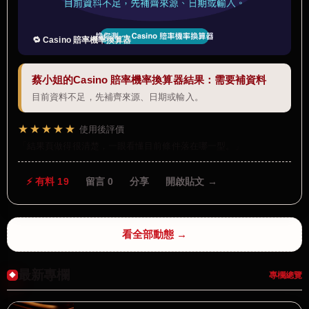
🔁 Casino 賠率機率換算器
蔡小姐的Casino 賠率機率換算器結果：需要補資料
目前資料不足，先補齊來源、日期或輸入。
★★★★★
使用後評價
結果頁做得很清楚，一眼看懂目前條件落在哪一型。
⚡ 有料 19
留言 0
分享
開啟貼文 →
看全部動態 →
最新專欄
專欄總覽