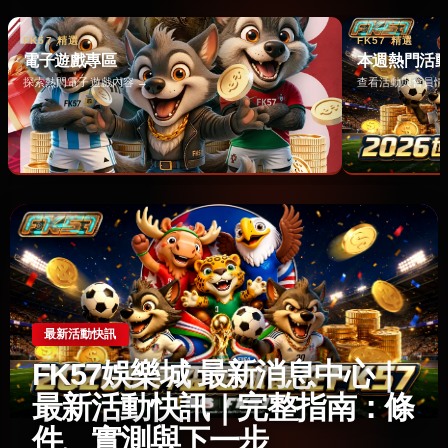
FK57 精選
FK57 精選
電子遊戲專區
本週熱門活
探索熱門電子遊戲內容 →
查看活動與會員情
最新活動快訊
FK57娛樂城 最新消息中心｜
最新活動快訊｜完整指南：條
件、實測與下一步