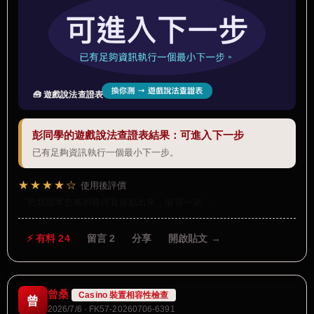
🧰 遊戲說法查證表
彭同學的遊戲說法查證表結果：可進入下一步
已有足夠資訊執行一個最小下一步。
★★★★☆
使用後評價
把我原本忽略的條件直接點出來，值得一測。
⚡ 有料 24
留言 2
分享
開啟貼文 →
曾桑
Casino 裝置相容性檢查
曾
2026/7/6 · FK57-20260706-6391