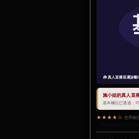
🧰 真人直播延遲診斷
施小姐的真人直
基本欄位已通過，
★★★★☆
使用後
測完把結果頁分享出