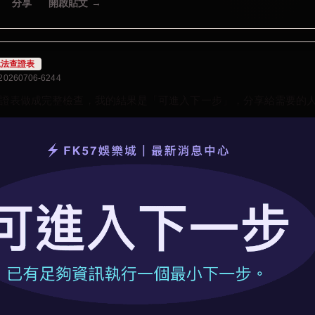
分享
開啟貼文 →
說法查證表
-20260706-6244
證表做成完整檢查，我的結果是「可進入下一步」，分享給需要的