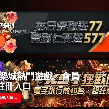
天開領
期間每天都有新的可以拿。
7娛樂城熱門遊戲、會員
註冊入口
遊戲大廳 →