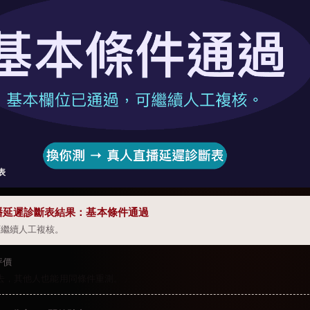
表
播延遲診斷表結果：基本條件通過
可繼續人工複核。
評價
去，其他人也能用同條件重測。