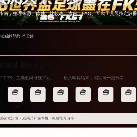
指南，整理來源、條件、比較表、實例、FAQ、互動工具與指定註
息中心編輯部
約 15 分鐘
57娛樂城 最新消息中心 入口安全檢查器
口的 HTTPS、主機名與可疑字元。——輸入即得結果，測完可一鍵分享
🧰
🧰
🧰
🧰
🧰
🧰
Casin
Casin
遊戲說法查
Casin
Casin
遊戲大廳
・純前端計算・結果只存在本機・完成後可分享