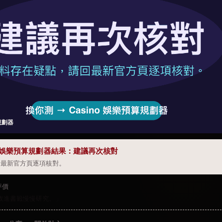
算規劃器
no 娛樂預算規劃器結果：建議再次核對
回最新官方頁逐項核對。
評價
收進書籤慢慢研究。