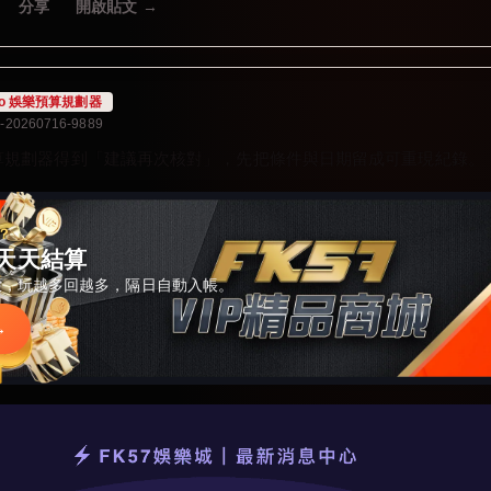
分享
開啟貼文 →
ino 娛樂預算規劃器
7-20260716-9889
娛樂預算規劃器得到「建議再次核對」，先把條件與日期留成可重現紀錄。
？
天天結算
限，玩越多回越多，隔日自動入帳。
→