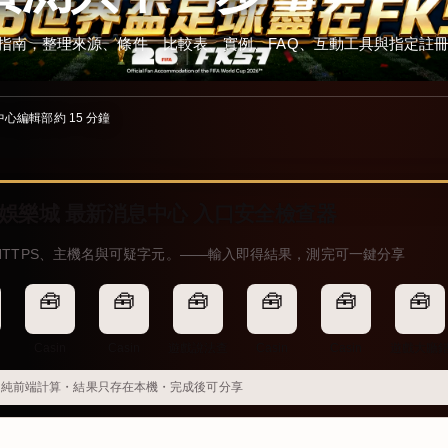
指南，整理來源、條件、比較表、實例、FAQ、互動工具與指定註
息中心編輯部
約 15 分鐘
57娛樂城 最新消息中心 入口安全檢查器
口的 HTTPS、主機名與可疑字元。——輸入即得結果，測完可一鍵分享
🧰
🧰
🧰
🧰
🧰
🧰
Casin
Casin
遊戲說法查
Casin
Casin
遊戲大廳
・純前端計算・結果只存在本機・完成後可分享