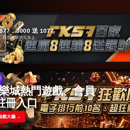
577，3000 送 1077
，額度有限領完為止。
7娛樂城熱門遊戲、會員
註冊入口
遊戲大廳 →