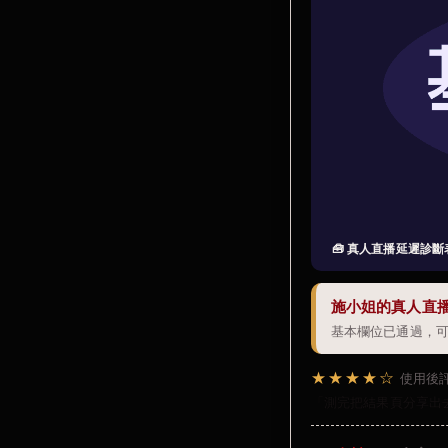
🧰 真人直播延遲診斷
施小姐的真人直
基本欄位已通過，
★★★★☆
使用後
測完把結果頁分享出