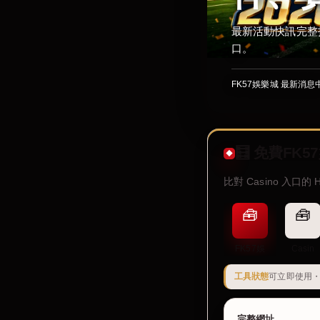
最新活動快訊完整
口。
FK57娛樂城 最新消
🧮 免費FK
比對 Casino 入
🧰
🧰
FK57娛
Casin
工具狀態
可立即使用
完整網址