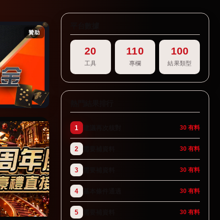
平台數據
贊助
20
110
100
工具
專欄
結果類型
熱門結果排行
1
建議再次核對
30 有料
2
需要補資料
30 有料
3
需要補資料
30 有料
4
基本條件通過
30 有料
5
需要補資料
30 有料