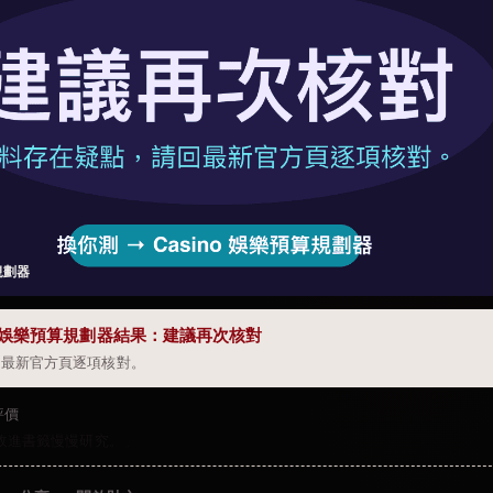
算規劃器
no 娛樂預算規劃器結果：建議再次核對
回最新官方頁逐項核對。
評價
收進書籤慢慢研究。