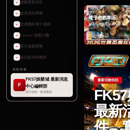
遊戲更新消息
▪
FK57 精選
會員消息導覽
▪
電子遊戲專區
老虎機與電子遊戲
▪
探索熱門電子遊戲內容 →
Casino 遊戲大廳
▪
新手遊戲導覽
▪
規則賠率與機率
▪
本站作者
FK57娛樂城 最新消息
最新活動快訊
F
中心編輯部
FK5
官方流程・規則查證
最新
件、