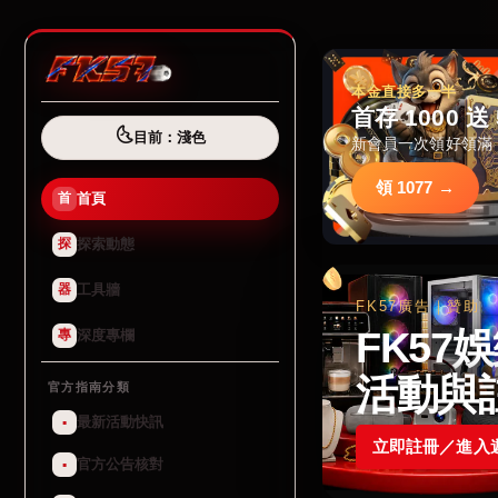
本金直接多一半
首存 1000 送 
🌜
目前：淺色
新會員一次領好領滿
領 1077 →
首
首頁
探
探索動態
器
工具牆
FK57廣告｜贊助
FK5
專
深度專欄
活動與
官方指南分類
最新活動快訊
▪
立即註冊／進入
官方公告核對
▪