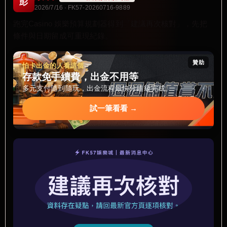
彭
2026/7/16 · FK57-20260716-9889
跑完Casino 娛樂預算規劃器得到「建議再次核對」，先把
條件與日期留成可重現紀錄。
贊助
怕卡出金的人看這個
存款免手續費，出金不用等
多元支付隨到隨玩，出金流程最快分鐘級完成。
試一筆看看 →