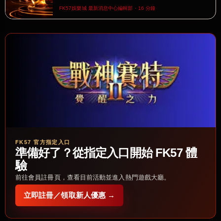
FK57娛樂城 最新消息中心編輯部・16 分鐘
FK57 官方指定入口
準備好了？從指定入口開始 FK57 體
驗
前往會員註冊頁，查看目前活動並進入熱門遊戲大廳。
立即註冊／領取新人優惠 →