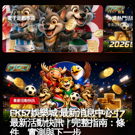
FK57 精選
FK57 精選
電子遊戲專區
本週熱門活
探索熱門電子遊戲內容 →
查看活動與會員情
最新活動快訊
FK57娛樂城 最新消息中心｜
最新活動快訊｜完整指南：條
件、實測與下一步