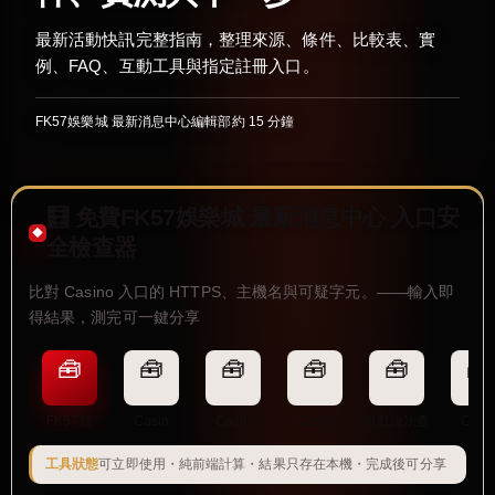
最新活動快訊完整指南，整理來源、條件、比較表、實
例、FAQ、互動工具與指定註冊入口。
FK57娛樂城 最新消息中心編輯部
約 15 分鐘
🧮 免費FK57娛樂城 最新消息中心 入口安
全檢查器
比對 Casino 入口的 HTTPS、主機名與可疑字元。——輸入即
得結果，測完可一鍵分享
🧰
🧰
🧰
🧰
🧰
🧰
FK57娛
Casin
Casin
Casin
遊戲說法查
Casi
工具狀態
可立即使用・純前端計算・結果只存在本機・完成後可分享