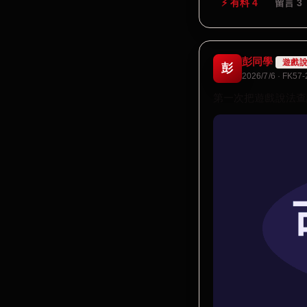
⚡ 有料 4
留言 3
彭同學
遊戲
彭
2026/7/6 · FK57
第一次把遊戲說法查