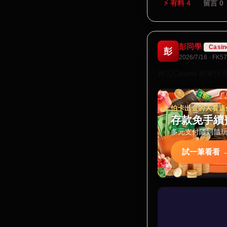
⚡ 有料 4
留言 0
彭同學
Cas
彭
2026/7/16 · FK5
跑完Casino 
怕卡出金的人看這
存款免手續
多元支付隨到隨
試一筆看看 