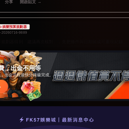
分享
開啟貼文 →
ino 娛樂預算規劃器
7-20260716-9889
娛樂預算規劃器得到「建議再次核對」，先把條件與日期留成可重現紀錄。
個
費，出金不用等
玩，出金流程最快分鐘級完成。
→