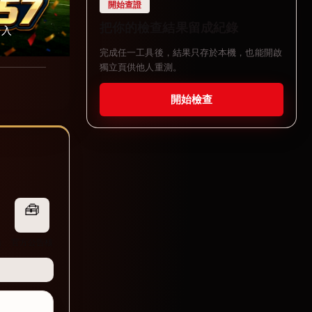
開始查證
把你的檢查結果留成紀錄
冊入
完成任一工具後，結果只存於本機，也能開啟
獨立頁供他人重測。
開始檢查
🧰
🧰
🧰
🔁
🧰
📡
錯
官方公告核
真人直播延
真人百家樂
Casin
Casin
真人桌流程