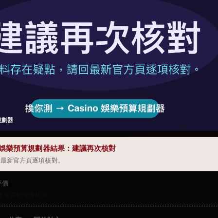
算規劃器
no 娛樂預算規劃器結果：建議再次核對
回最新官方頁逐項核對。
評價
收進書籤慢慢研究。