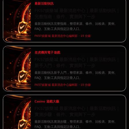
最新活動快訊
FK57娛樂城 最新消息中心｜最新活動快訊｜
完整指南：條件、實測與下一步
最新活動快訊完整指南，整理來源、條件、比較表、實例、
FAQ、互動工具與指定註冊入口。
FK57娛樂城 最新消息中心編輯部・15 分鐘
老虎機與電子遊戲
FK57娛樂城 最新消息中心｜最新活動快訊｜
新手入門：條件、實測與下一步
最新活動快訊新手入門，整理來源、條件、比較表、實例、
FAQ、互動工具與指定註冊入口。
FK57娛樂城 最新消息中心編輯部・15 分鐘
Casino 遊戲大廳
FK57娛樂城 最新消息中心｜最新活動快訊｜
實測步驟：條件、實測與下一步
最新活動快訊實測步驟，整理來源、條件、比較表、實例、
FAQ、互動工具與指定註冊入口。