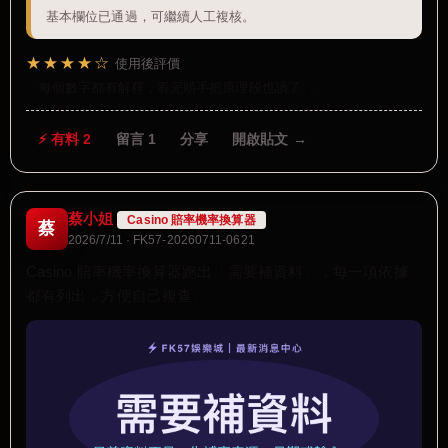
基本欄位已通過，可繼續人工複核。
★★★★☆
使用後評價
每個數字都有解釋，看完順手把原理段也讀了。
⚡ 有料 2
留言 1
分享
開啟貼文 →
蔡小姐
Casino 賠率機率換算器
蔡
2026/7/11 · FK57-20260711-0621
Casino 賠率機率換算器跑出「需要補資料」，每一項依據
都有列出，方便自己複查。