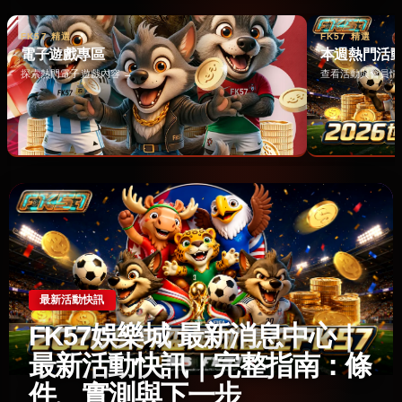
FK57 精選
FK57 精選
電子遊戲專區
本週熱門活
探索熱門電子遊戲內容 →
查看活動與會員情
最新活動快訊
FK57娛樂城 最新消息中心｜
最新活動快訊｜完整指南：條
件、實測與下一步