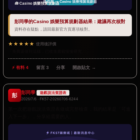
🧰 Casino 娛樂預算規劃器
彭同學的Casino 娛樂預算規劃器結果：建議再次核對
資料存在疑點，請回最新官方頁逐項核對。
★★★★★
使用後評價
免費還做到這樣，已收進書籤慢慢研究。
⚡ 有料 4
留言 3
分享
開啟貼文 →
彭同學
遊戲說法查證表
彭
2026/7/6 · FK57-20260706-6244
第一次把遊戲說法查證表做成完整檢查，我的結果是「可進
入下一步」，分享給需要的人。