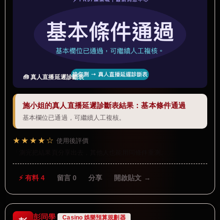
🧰 真人直播延遲診斷表
施小姐的真人直播延遲診斷表結果：基本條件通過
基本欄位已通過，可繼續人工複核。
★★★★☆
使用後評價
測完把結果頁分享出去，其他人也能用同條件重測。
⚡ 有料 4
留言 0
分享
開啟貼文 →
彭同學
Casino 娛樂預算規劃器