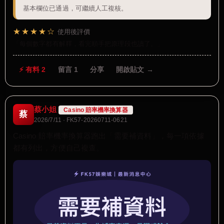
基本欄位已通過，可繼續人工複核。
★★★★☆
使用後評價
每個數字都有解釋，看完順手把原理段也讀了。
⚡ 有料 2
留言 1
分享
開啟貼文 →
蔡小姐
Casino 賠率機率換算器
蔡
2026/7/11 · FK57-20260711-0621
Casino 賠率機率換算器跑出「需要補資料」，每一項依據
都有列出，方便自己複查。