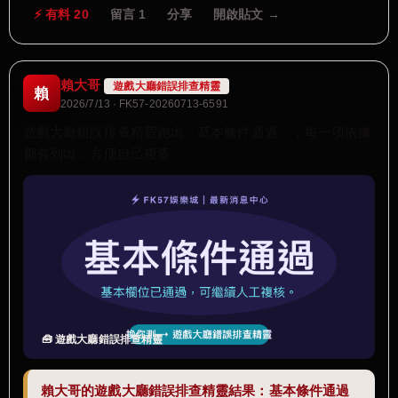
⚡ 有料 20
留言 1
分享
開啟貼文 →
賴大哥
遊戲大廳錯誤排查精靈
賴
2026/7/13 · FK57-20260713-6591
遊戲大廳錯誤排查精靈跑出「基本條件通過」，每一項依據
都有列出，方便自己複查。
🧰 遊戲大廳錯誤排查精靈
賴大哥的遊戲大廳錯誤排查精靈結果：基本條件通過