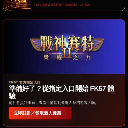
FK57娛樂城 最新消息中心編輯部・16 分鐘
FK57 官方指定入口
準備好了？從指定入口開始 FK57 體
驗
前往會員註冊頁，查看目前活動並進入熱門遊戲大廳。
立即註冊／領取新人優惠 →