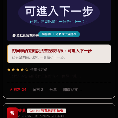
🧰 遊戲說法查證表
彭同學的遊戲說法查證表結果：可進入下一步
已有足夠資訊執行一個最小下一步。
★★★★☆
使用後評價
把我原本忽略的條件直接點出來，值得一測。
⚡ 有料 24
留言 2
分享
開啟貼文 →
曾桑
Casino 裝置相容性檢查
曾
2026/7/6 · FK57-20260706-6391