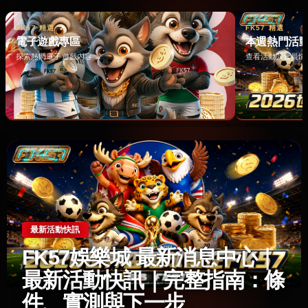
FK57 精選
FK57 精選
電子遊戲專區
本週熱門活
探索熱門電子遊戲內容 →
查看活動與會員情
最新活動快訊
FK57娛樂城 最新消息中心｜
最新活動快訊｜完整指南：條
件、實測與下一步