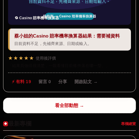
🔁 Casino 賠率機率換算器
蔡小姐的Casino 賠率機率換算器結果：需要補資料
目前資料不足，先補齊來源、日期或輸入。
★★★★★
使用後評價
結果頁做得很清楚，一眼看懂目前條件落在哪一型。
⚡ 有料 19
留言 0
分享
開啟貼文 →
看全部動態 →
最新專欄
專欄總覽