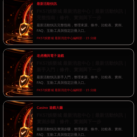
最新活動快訊
FK57娛樂城 最新消息中心｜最新活動快訊｜
完整指南：條件、實測與下一步
最新活動快訊完整指南，整理來源、條件、比較表、實例、
FAQ、互動工具與指定註冊入口。
FK57娛樂城 最新消息中心編輯部・15 分鐘
老虎機與電子遊戲
FK57娛樂城 最新消息中心｜最新活動快訊｜
新手入門：條件、實測與下一步
最新活動快訊新手入門，整理來源、條件、比較表、實例、
FAQ、互動工具與指定註冊入口。
FK57娛樂城 最新消息中心編輯部・15 分鐘
Casino 遊戲大廳
FK57娛樂城 最新消息中心｜最新活動快訊｜
實測步驟：條件、實測與下一步
最新活動快訊實測步驟，整理來源、條件、比較表、實例、
FAQ、互動工具與指定註冊入口。