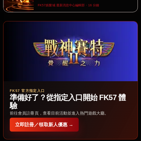
FK57娛樂城 最新消息中心編輯部・16 分鐘
FK57 官方指定入口
準備好了？從指定入口開始 FK57 體
驗
前往會員註冊頁，查看目前活動並進入熱門遊戲大廳。
立即註冊／領取新人優惠 →