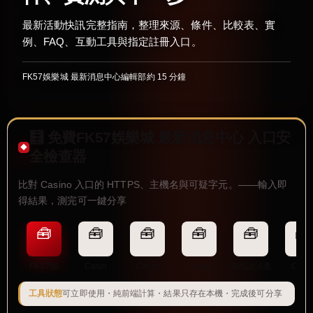
最新活動快訊完整指南，整理來源、條件、比較表、實
例、FAQ、互動工具與指定註冊入口。
FK57娛樂城 最新消息中心編輯部
約 15 分鐘
🧮 免費FK57娛樂城 最新消息中心 入口安
全檢查器
比對 Casino 入口的 HTTPS、主機名與可疑字元。——輸入即
得結果，測完可一鍵分享
🧰
🧰
🧰
🧰
🧰
🧰
FK57娛
Casin
Casin
Casin
遊戲說法查
Casi
工具狀態
可立即使用・純前端計算・結果只存在本機・完成後可分享