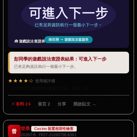
🧰 遊戲說法查證表
彭同學的遊戲說法查證表結果：可進入下一步
已有足夠資訊執行一個最小下一步。
★★★★☆
使用後評價
把我原本忽略的條件直接點出來，值得一測。
⚡ 有料 24
留言 2
分享
開啟貼文 →
曾桑
Casino 裝置相容性檢查
曾
2026/7/6 · FK57-20260706-6391