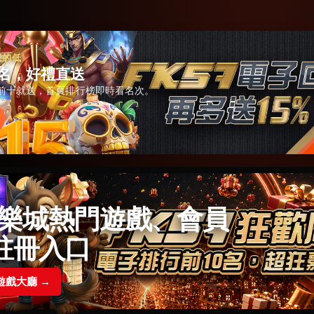
想的低
名，好禮直送
前十就送，首頁排行榜即時看名次。
7娛樂城熱門遊戲、會員
註冊入口
遊戲大廳 →