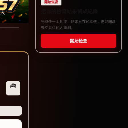
開始查證
把你的檢查結果留成紀錄
冊入
完成任一工具後，結果只存於本機，也能開啟
獨立頁供他人重測。
開始檢查
🧰
🧰
🧰
🔁
🧰
📡
錯
官方公告核
真人直播延
真人百家樂
Casin
Casin
真人桌流程