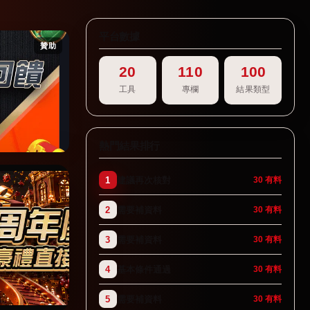
平台數據
贊助
20
110
100
工具
專欄
結果類型
熱門結果排行
1
建議再次核對
30 有料
2
需要補資料
30 有料
3
需要補資料
30 有料
4
基本條件通過
30 有料
5
需要補資料
30 有料