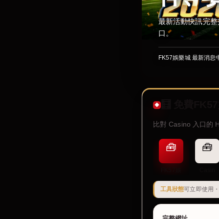
最新活動快訊完整
口。
FK57娛樂城 最新消
🧮 免費FK
比對 Casino 入
🧰
🧰
FK57娛
Casin
工具狀態
可立即使用
完整網址