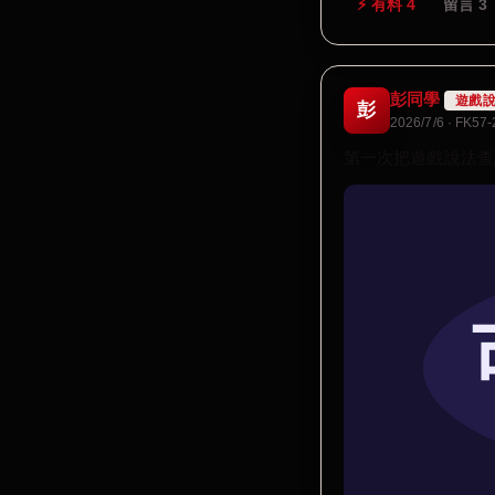
⚡ 有料 4
留言 3
彭同學
遊戲
彭
2026/7/6 · FK57
第一次把遊戲說法查