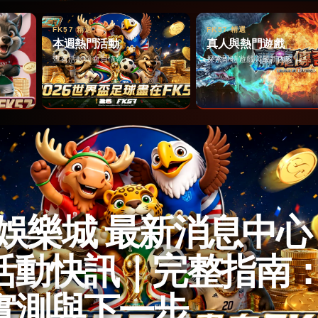
FK57 精選
FK57 精選
本週熱門活動
真人與熱門遊戲
查看活動與會員情報 →
探索即時遊戲與最新內容 →
7娛樂城 最新消息中心
活動快訊｜完整指南
實測與下一步