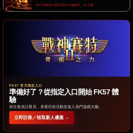
FK57娛樂城 最新消息中心編輯部・16 分鐘
FK57 官方指定入口
準備好了？從指定入口開始 FK57 體
驗
前往會員註冊頁，查看目前活動並進入熱門遊戲大廳。
立即註冊／領取新人優惠 →