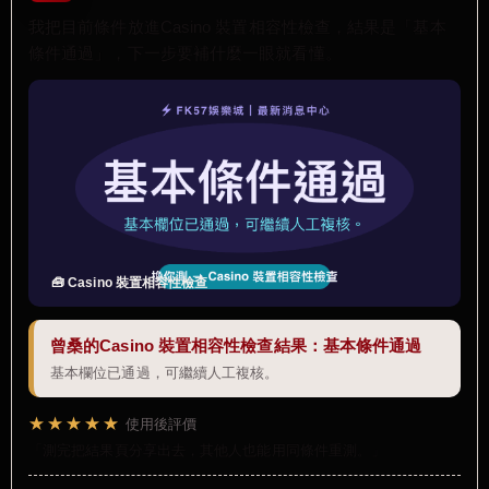
我把目前條件放進Casino 裝置相容性檢查，結果是「基本
條件通過」，下一步要補什麼一眼就看懂。
🧰 Casino 裝置相容性檢查
曾桑的Casino 裝置相容性檢查結果：基本條件通過
基本欄位已通過，可繼續人工複核。
★★★★★
使用後評價
測完把結果頁分享出去，其他人也能用同條件重測。