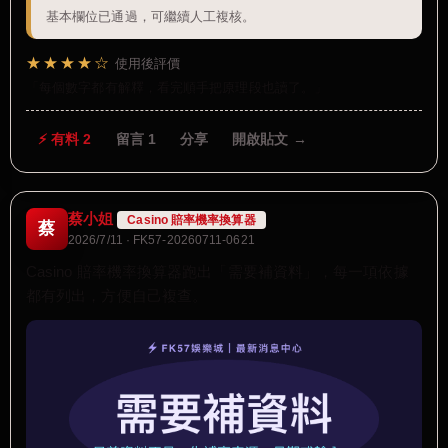
基本欄位已通過，可繼續人工複核。
★★★★☆
使用後評價
每個數字都有解釋，看完順手把原理段也讀了。
⚡ 有料 2
留言 1
分享
開啟貼文 →
蔡小姐
Casino 賠率機率換算器
蔡
2026/7/11 · FK57-20260711-0621
Casino 賠率機率換算器跑出「需要補資料」，每一項依據
都有列出，方便自己複查。