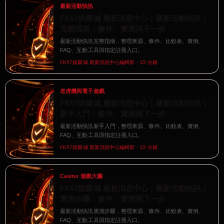
最新活動快訊
FK57娛樂城 最新消息中心｜最新活動快訊｜
完整指南：條件、實測與下一步
最新活動快訊完整指南，整理來源、條件、比較表、實例、
FAQ、互動工具與指定註冊入口。
FK57娛樂城 最新消息中心編輯部・15 分鐘
老虎機與電子遊戲
FK57娛樂城 最新消息中心｜最新活動快訊｜
新手入門：條件、實測與下一步
最新活動快訊新手入門，整理來源、條件、比較表、實例、
FAQ、互動工具與指定註冊入口。
FK57娛樂城 最新消息中心編輯部・15 分鐘
Casino 遊戲大廳
FK57娛樂城 最新消息中心｜最新活動快訊｜
實測步驟：條件、實測與下一步
最新活動快訊實測步驟，整理來源、條件、比較表、實例、
FAQ、互動工具與指定註冊入口。