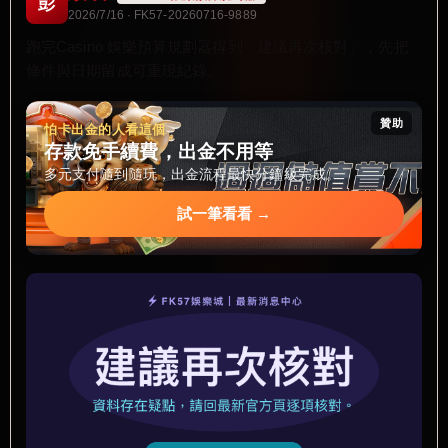
彭
2026/7/16 · FK57-20260716-9889
跑完Casino 娛樂預算規劃器得到「建議再次核對」，先把
條件與日期留成可重現紀錄。
贊助
怕卡出金的人看這個
存款免手續費，出金不用等
多元支付隨到隨玩，出金流程最快分鐘級完成。
試一筆看看 →