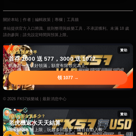
關於本站
｜
作者
｜
編輯政策
｜
專欄
｜
工具牆
本站提供官方入口辨識、規則整理與娛樂工具，不承諾獲利。未滿 18 歲
請勿參與；請先設定時間與預算上限。
贊助
本金直接多一半
首存 1000 送 577，3000 送 1077
新會員一次領好領滿，額度有限領完為止。
領 1077 →
© 2026 FK57娛樂城｜最新消息中心
贊助
你玩的那台返多少？
老虎機返水天天結算
電子館返水無上限，玩越多回越多，隔日自動入帳。