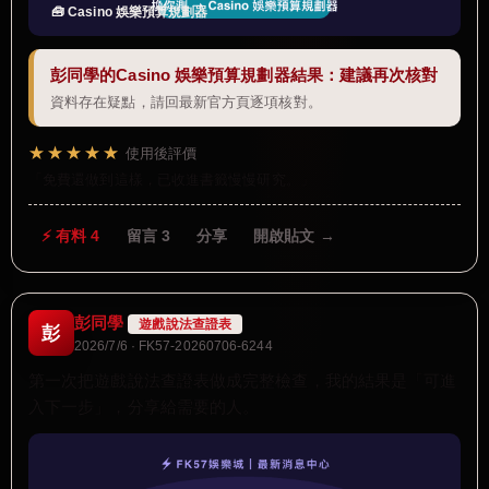
🧰 Casino 娛樂預算規劃器
彭同學的Casino 娛樂預算規劃器結果：建議再次核對
資料存在疑點，請回最新官方頁逐項核對。
★★★★★
使用後評價
免費還做到這樣，已收進書籤慢慢研究。
⚡ 有料 4
留言 3
分享
開啟貼文 →
彭同學
遊戲說法查證表
彭
2026/7/6 · FK57-20260706-6244
第一次把遊戲說法查證表做成完整檢查，我的結果是「可進
入下一步」，分享給需要的人。