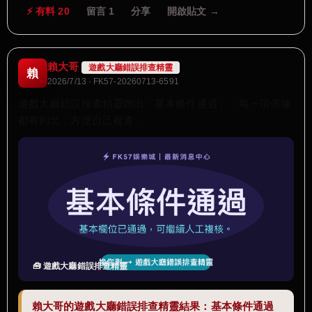
⚡ 有料 20
留言 1
分享
開啟貼文 →
賴大哥
遊戲大廳錯誤排查精靈
賴
2026/7/13 · FK57-20260713-6591
遊戲大廳錯誤排查精靈跑出「基本條件通過」，每一項依據
都有列出，方便自己複查。
🧰 遊戲大廳錯誤排查精靈
賴大哥的遊戲大廳錯誤排查精靈結果：基本條件通過