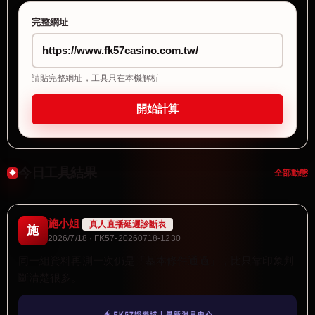
完整網址
請貼完整網址，工具只在本機解析
開始計算
今日工具結果
全部動態
施小姐
真人直播延遲診斷表
施
2026/7/18 · FK57-20260718-1230
同一組資料再測一次仍是「基本條件通過」，比只靠印象判
斷清楚很多。