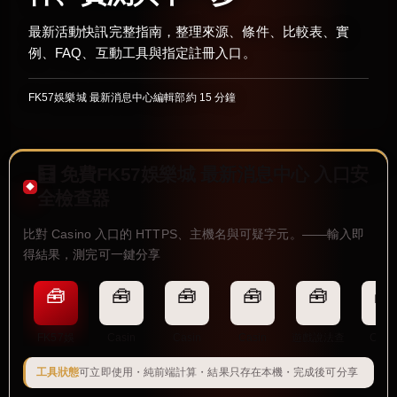
最新活動快訊完整指南，整理來源、條件、比較表、實
例、FAQ、互動工具與指定註冊入口。
FK57娛樂城 最新消息中心編輯部
約 15 分鐘
🧮 免費FK57娛樂城 最新消息中心 入口安
全檢查器
比對 Casino 入口的 HTTPS、主機名與可疑字元。——輸入即
得結果，測完可一鍵分享
🧰
🧰
🧰
🧰
🧰
🧰
FK57娛
Casin
Casin
Casin
遊戲說法查
Casi
工具狀態
可立即使用・純前端計算・結果只存在本機・完成後可分享