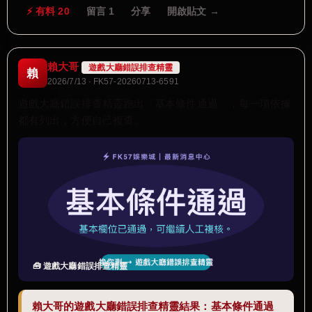
⚡ 有料 20
留言 1
分享
開啟貼文 →
賴大哥
遊戲大廳錯誤排查精靈
賴
2026/7/13 · FK57-20260713-6591
遊戲大廳錯誤排查精靈跑出「基本條件通過」，每一項依據
都有列出，方便自己複查。
🧰 遊戲大廳錯誤排查精靈
賴大哥的遊戲大廳錯誤排查精靈結果：基本條件通過