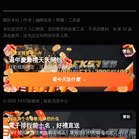
關於本站
｜
作者
｜
編輯政策
｜
專欄
｜
工具牆
本站提供官方入口辨識、規則整理與娛樂工具，不承諾獲利。未滿 18 歲
請勿參與；請先設定時間與預算上限。
贊助
錯過這檔要等一年
週年慶豪禮天天開領
狂歡檔期限定，活動期間每天都有新的可以拿。
看今天送什麼 →
© 2026 FK57娛樂城｜最新消息中心
贊助
現在第十名分數比你想的低
電子排行前十名，好禮直送
電子館有效投注衝進前十就送，首頁排行榜即時看名次。