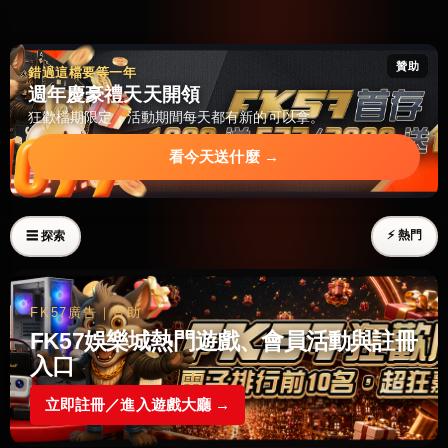
贊助
錯過這檔要等一年
週年慶豪禮天天開領
狂歡檔期限定，活動期間每天都有新的可以拿。
看今天送什麼 →
⚡ 熱門
☰ 探索
FK57廣告｜贊助
FK57娛樂城熱門遊戲、會員活動與註冊
入口
立即註冊／進入遊戲大廳 →