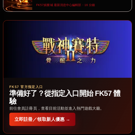
FK57娛樂城 最新消息中心編輯部・16 分鐘
FK57 官方指定入口
準備好了？從指定入口開始 FK57 體
驗
前往會員註冊頁，查看目前活動並進入熱門遊戲大廳。
立即註冊／領取新人優惠 →