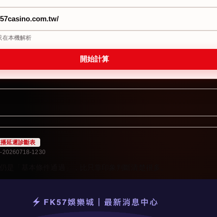
只在本機解析
開始計算
直播延遲診斷表
7-20260718-1230
仍是「基本條件通過」，比只靠印象判斷清楚很多。