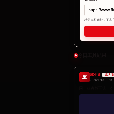
請貼完整網址，工具
今日工具結果
施小姐
真人
施
2026/7/18 · FK5
同一組資料再測一次