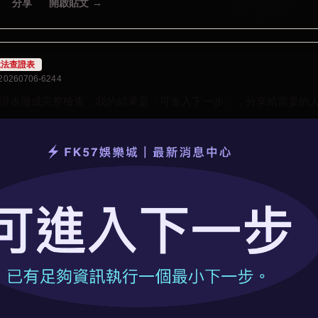
分享
開啟貼文 →
說法查證表
-20260706-6244
證表做成完整檢查，我的結果是「可進入下一步」，分享給需要的