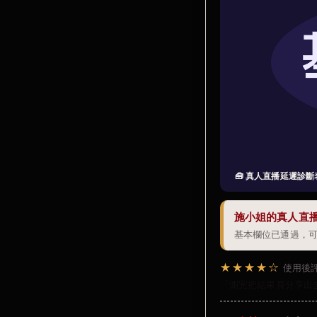
🧰 真人直播延遲診斷
施小姐的真人直
基本欄位已通過，
★★★★☆
使用後
測完把結果頁分享出