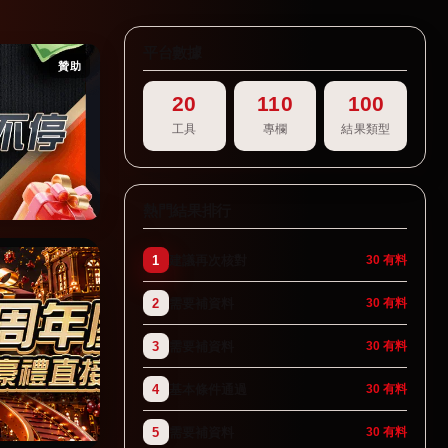
平台數據
贊助
20
110
100
工具
專欄
結果類型
熱門結果排行
1
建議再次核對
30 有料
2
需要補資料
30 有料
3
需要補資料
30 有料
4
基本條件通過
30 有料
5
需要補資料
30 有料