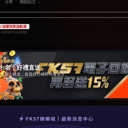
分享
開啟貼文 →
ino 娛樂預算規劃器
7-20260716-9889
娛樂預算規劃器得到「建議再次核對」，先把條件與日期留成可重現紀錄。
你想的低
十名，好禮直送
衝進前十就送，首頁排行榜即時看名次。
→