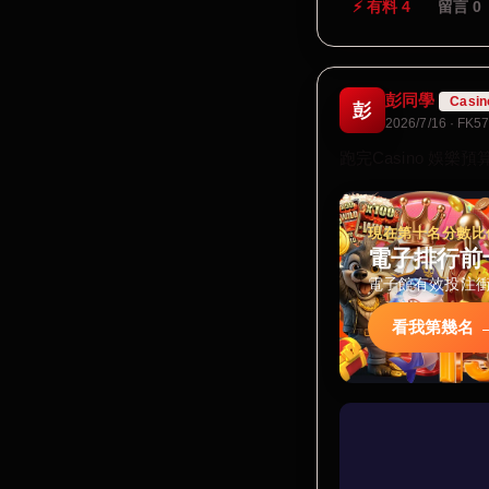
⚡ 有料 4
留言 0
彭同學
Cas
彭
2026/7/16 · FK5
跑完Casino 
現在第十名分數比
電子排行前
電子館有效投注
看我第幾名 