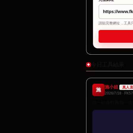
請貼完整網址，工具
今日工具結果
施小姐
真人
施
2026/7/18 · FK5
同一組資料再測一次