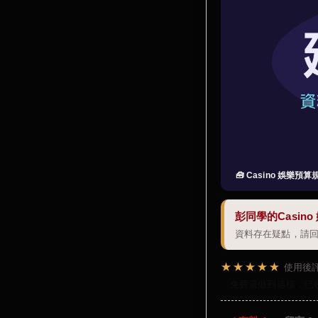
🧰 Casino 娛樂預
彭同學的Casi
資料存在疑點，請
★★★★★
使用後
免費還做到這樣，已