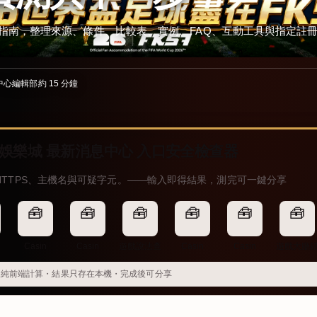
指南，整理來源、條件、比較表、實例、FAQ、互動工具與指定註
息中心編輯部
約 15 分鐘
57娛樂城 最新消息中心 入口安全檢查器
口的 HTTPS、主機名與可疑字元。——輸入即得結果，測完可一鍵分享
🧰
🧰
🧰
🧰
🧰
🧰
Casin
Casin
遊戲說法查
Casin
Casin
遊戲大廳
・純前端計算・結果只存在本機・完成後可分享