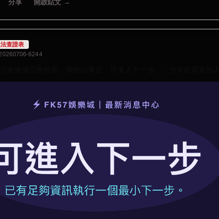
分享
開啟貼文 →
說法查證表
-20260706-6244
證表做成完整檢查，我的結果是「可進入下一步」，分享給需要的