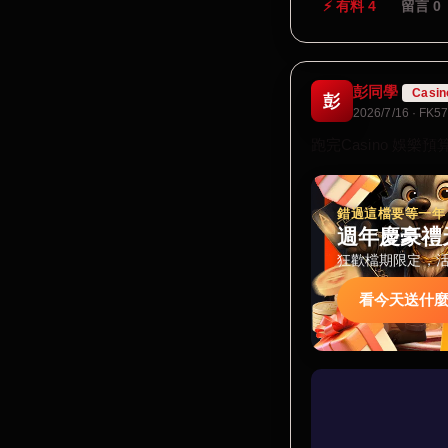
⚡ 有料 4
留言 0
彭同學
Cas
彭
2026/7/16 · FK5
跑完Casino 
錯過這檔要等一年
週年慶豪禮
狂歡檔期限定，
看今天送什麼