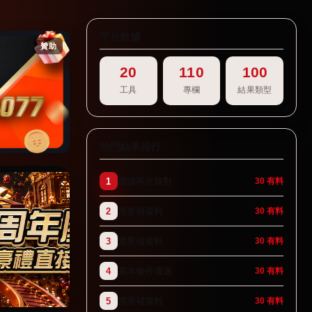
平台數據
贊助
20
110
100
工具
專欄
結果類型
熱門結果排行
1
建議再次核對
30 有料
2
需要補資料
30 有料
3
需要補資料
30 有料
4
基本條件通過
30 有料
5
需要補資料
30 有料