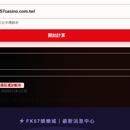
只在本機解析
開始計算
直播延遲診斷表
7-20260718-1230
仍是「基本條件通過」，比只靠印象判斷清楚很多。