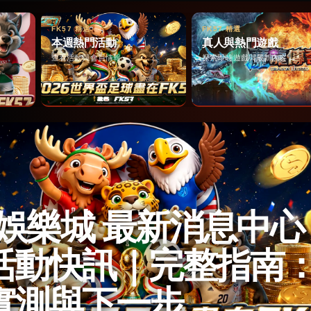
FK57 精選
FK57 精選
本週熱門活動
真人與熱門遊戲
查看活動與會員情報 →
探索即時遊戲與最新內容 →
7娛樂城 最新消息中心
活動快訊｜完整指南
實測與下一步