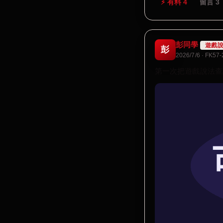
⚡ 有料 4
留言 3
彭同學
遊戲
彭
2026/7/6 · FK57
第一次把遊戲說法查