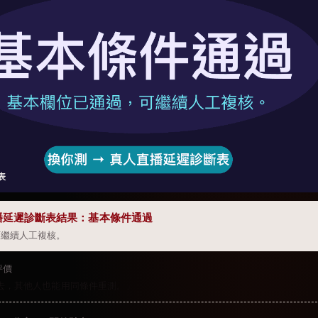
表
播延遲診斷表結果：基本條件通過
可繼續人工複核。
評價
去，其他人也能用同條件重測。