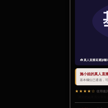
🧰 真人直播延遲診斷
施小姐的真人直
基本欄位已通過，
★★★★☆
使用後
測完把結果頁分享出