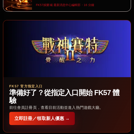
FK57娛樂城 最新消息中心編輯部・16 分鐘
FK57 官方指定入口
準備好了？從指定入口開始 FK57 體
驗
前往會員註冊頁，查看目前活動並進入熱門遊戲大廳。
立即註冊／領取新人優惠 →