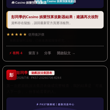
🧰 Casino 娛樂預算規劃器
彭同學的Casino 娛樂預算規劃器結果：建議再次核對
資料存在疑點，請回最新官方頁逐項核對。
★★★★★
使用後評價
免費還做到這樣，已收進書籤慢慢研究。
⚡ 有料 4
留言 3
分享
開啟貼文 →
彭同學
遊戲說法查證表
彭
2026/7/6 · FK57-20260706-6244
第一次把遊戲說法查證表做成完整檢查，我的結果是「可進
入下一步」，分享給需要的人。