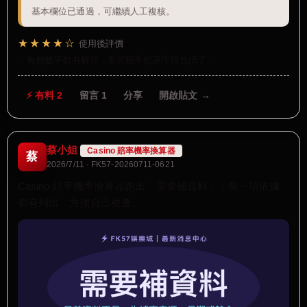
基本欄位已通過，可繼續人工複核。
★★★★☆
使用後評價
每個數字都有解釋，看完順手把原理段也讀了。
⚡ 有料 2
留言 1
分享
開啟貼文 →
蔡小姐
Casino 賠率機率換算器
蔡
2026/7/11 · FK57-20260711-0621
Casino 賠率機率換算器跑出「需要補資料」，每一項依據
都有列出，方便自己複查。