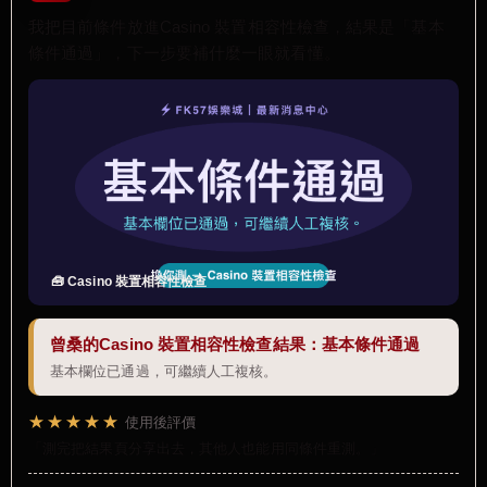
我把目前條件放進Casino 裝置相容性檢查，結果是「基本
條件通過」，下一步要補什麼一眼就看懂。
🧰 Casino 裝置相容性檢查
曾桑的Casino 裝置相容性檢查結果：基本條件通過
基本欄位已通過，可繼續人工複核。
★★★★★
使用後評價
測完把結果頁分享出去，其他人也能用同條件重測。