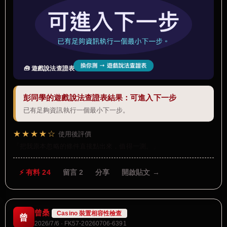
🧰 遊戲說法查證表
彭同學的遊戲說法查證表結果：可進入下一步
已有足夠資訊執行一個最小下一步。
★★★★☆
使用後評價
把我原本忽略的條件直接點出來，值得一測。
⚡ 有料 24
留言 2
分享
開啟貼文 →
曾桑
Casino 裝置相容性檢查
曾
2026/7/6 · FK57-20260706-6391