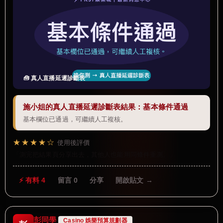
🧰 真人直播延遲診斷表
施小姐的真人直播延遲診斷表結果：基本條件通過
基本欄位已通過，可繼續人工複核。
★★★★☆
使用後評價
測完把結果頁分享出去，其他人也能用同條件重測。
⚡ 有料 4
留言 0
分享
開啟貼文 →
彭同學
Casino 娛樂預算規劃器