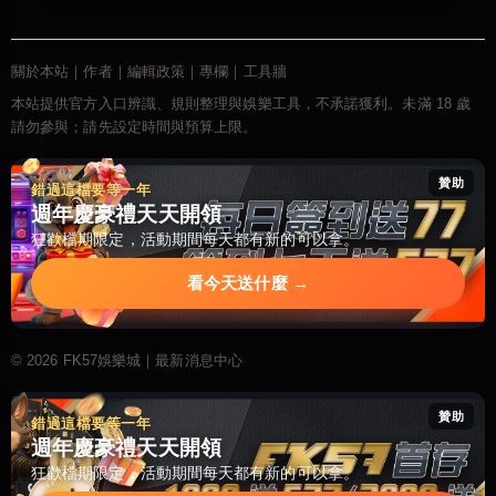
關於本站
｜
作者
｜
編輯政策
｜
專欄
｜
工具牆
本站提供官方入口辨識、規則整理與娛樂工具，不承諾獲利。未滿 18 歲
請勿參與；請先設定時間與預算上限。
贊助
錯過這檔要等一年
週年慶豪禮天天開領
狂歡檔期限定，活動期間每天都有新的可以拿。
看今天送什麼 →
© 2026 FK57娛樂城｜最新消息中心
贊助
錯過這檔要等一年
週年慶豪禮天天開領
狂歡檔期限定，活動期間每天都有新的可以拿。