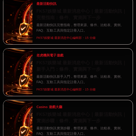
最新活動快訊
FK57娛樂城 最新消息中心｜最新活動快訊｜
完整指南：條件、實測與下一步
最新活動快訊完整指南，整理來源、條件、比較表、實例、
FAQ、互動工具與指定註冊入口。
FK57娛樂城 最新消息中心編輯部・15 分鐘
老虎機與電子遊戲
FK57娛樂城 最新消息中心｜最新活動快訊｜
新手入門：條件、實測與下一步
最新活動快訊新手入門，整理來源、條件、比較表、實例、
FAQ、互動工具與指定註冊入口。
FK57娛樂城 最新消息中心編輯部・15 分鐘
Casino 遊戲大廳
FK57娛樂城 最新消息中心｜最新活動快訊｜
實測步驟：條件、實測與下一步
最新活動快訊實測步驟，整理來源、條件、比較表、實例、
FAQ、互動工具與指定註冊入口。