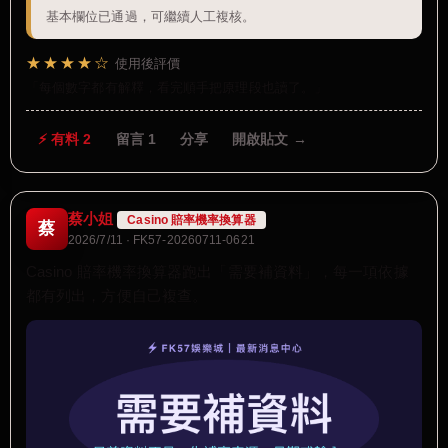
基本欄位已通過，可繼續人工複核。
★★★★☆
使用後評價
每個數字都有解釋，看完順手把原理段也讀了。
⚡ 有料 2
留言 1
分享
開啟貼文 →
蔡小姐
Casino 賠率機率換算器
蔡
2026/7/11 · FK57-20260711-0621
Casino 賠率機率換算器跑出「需要補資料」，每一項依據
都有列出，方便自己複查。