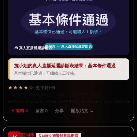
🧰 真人直播延遲診斷表
施小姐的真人直播延遲診斷表結果：基本條件通過
基本欄位已通過，可繼續人工複核。
★★★★☆
使用後評價
測完把結果頁分享出去，其他人也能用同條件重測。
⚡ 有料 4
留言 0
分享
開啟貼文 →
彭同學
Casino 娛樂預算規劃器