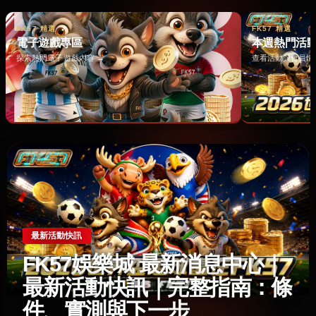
FK57 精選
FK57 精選
電子遊戲專區
本週熱門活
探索熱門電子遊戲內容 →
查看活動與會員情
最新活動快訊
FK57娛樂城 最新消息中心｜
最新活動快訊｜完整指南：條
件、實測與下一步