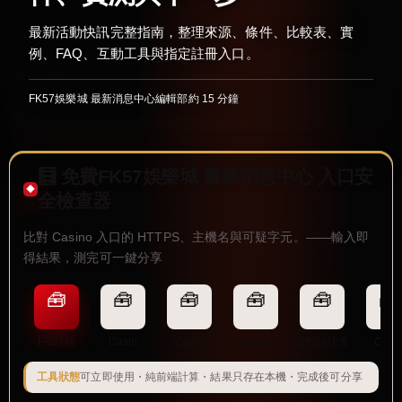
最新活動快訊完整指南，整理來源、條件、比較表、實
例、FAQ、互動工具與指定註冊入口。
FK57娛樂城 最新消息中心編輯部
約 15 分鐘
🧮 免費FK57娛樂城 最新消息中心 入口安
全檢查器
比對 Casino 入口的 HTTPS、主機名與可疑字元。——輸入即
得結果，測完可一鍵分享
🧰
🧰
🧰
🧰
🧰
🧰
FK57娛
Casin
Casin
Casin
遊戲說法查
Casi
工具狀態
可立即使用・純前端計算・結果只存在本機・完成後可分享