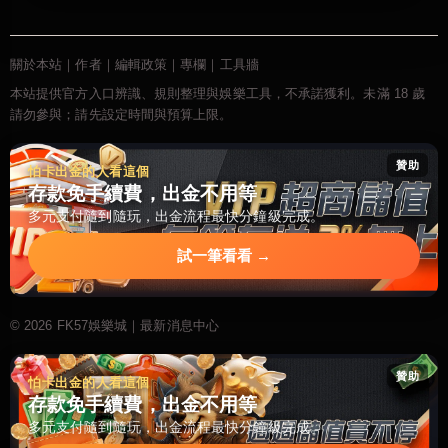
關於本站
｜
作者
｜
編輯政策
｜
專欄
｜
工具牆
本站提供官方入口辨識、規則整理與娛樂工具，不承諾獲利。未滿 18 歲
請勿參與；請先設定時間與預算上限。
贊助
怕卡出金的人看這個
存款免手續費，出金不用等
多元支付隨到隨玩，出金流程最快分鐘級完成。
試一筆看看 →
© 2026 FK57娛樂城｜最新消息中心
贊助
怕卡出金的人看這個
存款免手續費，出金不用等
多元支付隨到隨玩，出金流程最快分鐘級完成。