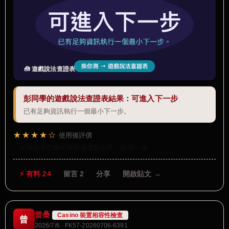
🧰 遊戲說法查證表
彭同學的遊戲說法查證表結果：可進入下一步
已有足夠資訊執行一個最小下一步。
★★★★☆
使用後評價
把我原本忽略的條件直接點出來，值得一測。
⚡ 有料 24
留言 2
分享
開啟貼文 →
曾桑
Casino 裝置相容性檢查
曾
2026/7/6 · FK57-20260706-6391