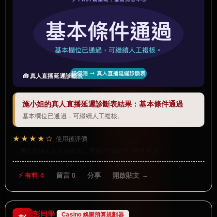
🧰 真人直播延遲診斷表
施小姐的真人直播延遲診斷表結果：基本條件通過
基本欄位已通過，可繼續人工複核。
★★★★☆
使用後評價
測完把結果頁分享出去，其他人也能用同條件重測。
⚡ 有料 4
留言 0
分享
開啟貼文 →
彭同學
Casino 娛樂預算規劃器