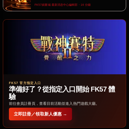
FK57娛樂城 最新消息中心編輯部・16 分鐘
FK57 官方指定入口
準備好了？從指定入口開始 FK57 體
驗
前往會員註冊頁，查看目前活動並進入熱門遊戲大廳。
立即註冊／領取新人優惠 →