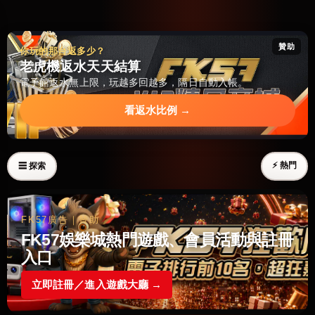
贊助
你玩的那台返多少？
老虎機返水天天結算
電子館返水無上限，玩越多回越多，隔日自動入帳。
看返水比例 →
⚡ 熱門
☰ 探索
FK57廣告｜贊助
FK57娛樂城熱門遊戲、會員活動與註冊
入口
立即註冊／進入遊戲大廳 →