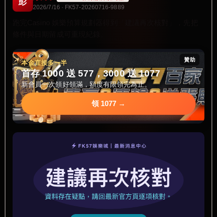
彭
2026/7/16 · FK57-20260716-9889
跑完Casino 娛樂預算規劃器得到「建議再次核對」，先把
條件與日期留成可重現紀錄。
贊助
本金直接多一半
首存 1000 送 577，3000 送 1077
新會員一次領好領滿，額度有限領完為止。
領 1077 →