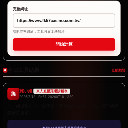
完整網址
請貼完整網址，工具只在本機解析
開始計算
今日工具結果
全部動態
施小姐
真人直播延遲診斷表
施
2026/7/18 · FK57-20260718-1230
同一組資料再測一次仍是「基本條件通過」，比只靠印象判
斷清楚很多。