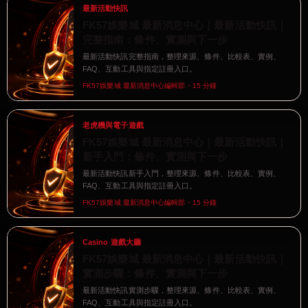
最新活動快訊
FK57娛樂城 最新消息中心｜最新活動快訊｜
完整指南：條件、實測與下一步
最新活動快訊完整指南，整理來源、條件、比較表、實例、
FAQ、互動工具與指定註冊入口。
FK57娛樂城 最新消息中心編輯部・15 分鐘
老虎機與電子遊戲
FK57娛樂城 最新消息中心｜最新活動快訊｜
新手入門：條件、實測與下一步
最新活動快訊新手入門，整理來源、條件、比較表、實例、
FAQ、互動工具與指定註冊入口。
FK57娛樂城 最新消息中心編輯部・15 分鐘
Casino 遊戲大廳
FK57娛樂城 最新消息中心｜最新活動快訊｜
實測步驟：條件、實測與下一步
最新活動快訊實測步驟，整理來源、條件、比較表、實例、
FAQ、互動工具與指定註冊入口。