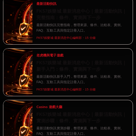
最新活動快訊
FK57娛樂城 最新消息中心｜最新活動快訊｜
完整指南：條件、實測與下一步
最新活動快訊完整指南，整理來源、條件、比較表、實例、
FAQ、互動工具與指定註冊入口。
FK57娛樂城 最新消息中心編輯部・15 分鐘
老虎機與電子遊戲
FK57娛樂城 最新消息中心｜最新活動快訊｜
新手入門：條件、實測與下一步
最新活動快訊新手入門，整理來源、條件、比較表、實例、
FAQ、互動工具與指定註冊入口。
FK57娛樂城 最新消息中心編輯部・15 分鐘
Casino 遊戲大廳
FK57娛樂城 最新消息中心｜最新活動快訊｜
實測步驟：條件、實測與下一步
最新活動快訊實測步驟，整理來源、條件、比較表、實例、
FAQ、互動工具與指定註冊入口。