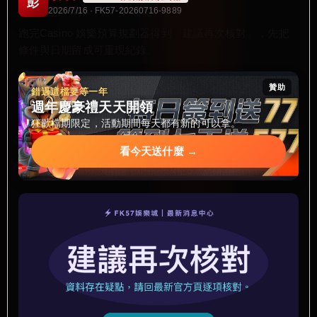
彭
2026/7/16 · FK57-20260716-9889
跑完Casino 娛樂預算規劃器得到「建議再次核對」，先把
條件與日期留成可重現紀錄。
贊助
錯過這檔要等一年
週年慶豪禮天天開領
狂歡檔期限定，活動期間每天都有新的可以拿。
看今天送什麼 →