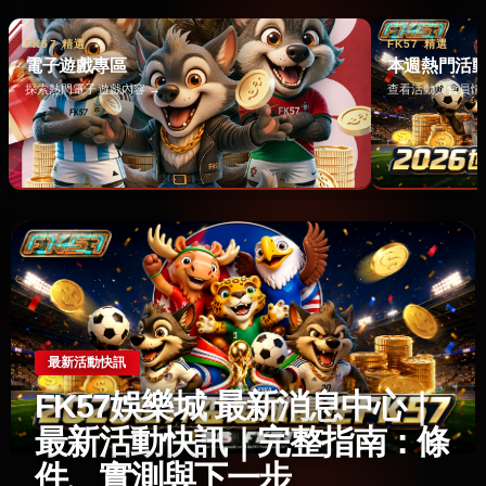
FK57 精選
FK57 精選
電子遊戲專區
本週熱門活
探索熱門電子遊戲內容 →
查看活動與會員情
最新活動快訊
FK57娛樂城 最新消息中心｜
最新活動快訊｜完整指南：條
件、實測與下一步