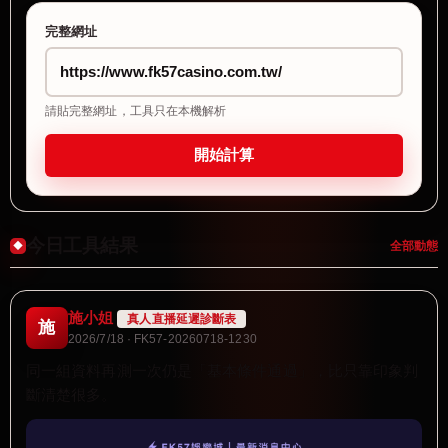
完整網址
請貼完整網址，工具只在本機解析
開始計算
今日工具結果
全部動態
施小姐
真人直播延遲診斷表
施
2026/7/18 · FK57-20260718-1230
同一組資料再測一次仍是「基本條件通過」，比只靠印象判
斷清楚很多。