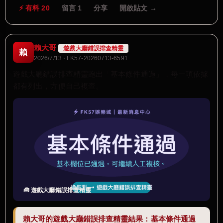
⚡ 有料 20
留言 1
分享
開啟貼文 →
賴大哥
遊戲大廳錯誤排查精靈
賴
2026/7/13 · FK57-20260713-6591
遊戲大廳錯誤排查精靈跑出「基本條件通過」，每一項依據
都有列出，方便自己複查。
🧰 遊戲大廳錯誤排查精靈
賴大哥的遊戲大廳錯誤排查精靈結果：基本條件通過