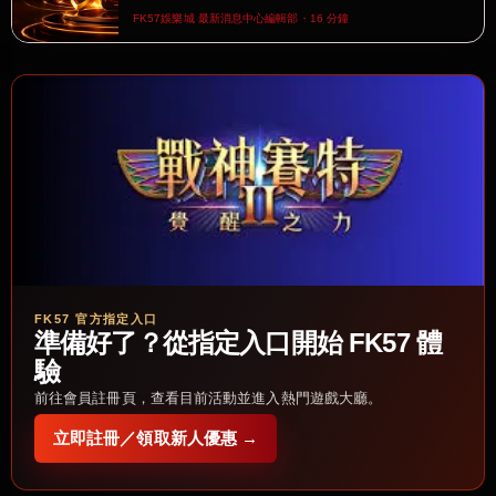
FK57娛樂城 最新消息中心編輯部・16 分鐘
FK57 官方指定入口
準備好了？從指定入口開始 FK57 體
驗
前往會員註冊頁，查看目前活動並進入熱門遊戲大廳。
立即註冊／領取新人優惠 →