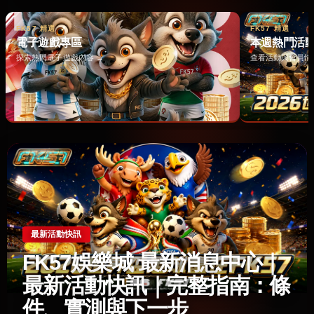
FK57 精選
FK57 精選
電子遊戲專區
本週熱門活
探索熱門電子遊戲內容 →
查看活動與會員情
最新活動快訊
FK57娛樂城 最新消息中心｜
最新活動快訊｜完整指南：條
件、實測與下一步