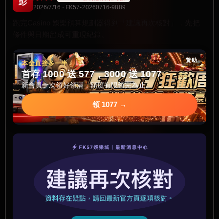
彭
2026/7/16 · FK57-20260716-9889
跑完Casino 娛樂預算規劃器得到「建議再次核對」，先把
條件與日期留成可重現紀錄。
贊助
本金直接多一半
首存 1000 送 577，3000 送 1077
新會員一次領好領滿，額度有限領完為止。
領 1077 →