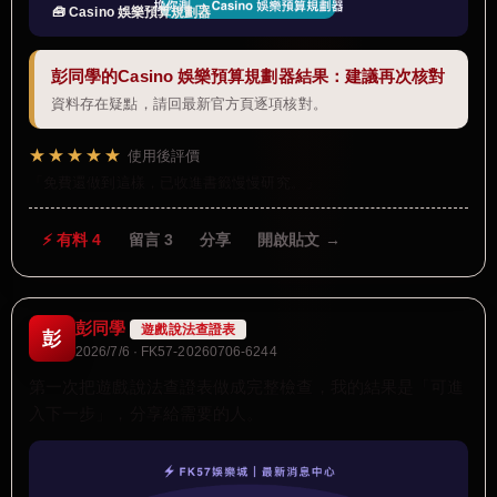
🧰 Casino 娛樂預算規劃器
彭同學的Casino 娛樂預算規劃器結果：建議再次核對
資料存在疑點，請回最新官方頁逐項核對。
★★★★★
使用後評價
免費還做到這樣，已收進書籤慢慢研究。
⚡ 有料 4
留言 3
分享
開啟貼文 →
彭同學
遊戲說法查證表
彭
2026/7/6 · FK57-20260706-6244
第一次把遊戲說法查證表做成完整檢查，我的結果是「可進
入下一步」，分享給需要的人。