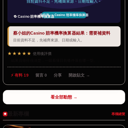
🔁 Casino 賠率機率換算器
蔡小姐的Casino 賠率機率換算器結果：需要補資料
目前資料不足，先補齊來源、日期或輸入。
★★★★★
使用後評價
結果頁做得很清楚，一眼看懂目前條件落在哪一型。
⚡ 有料 19
留言 0
分享
開啟貼文 →
看全部動態 →
最新專欄
專欄總覽