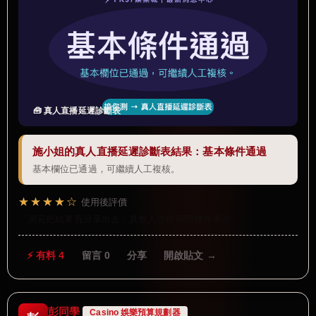
🧰 真人直播延遲診斷表
施小姐的真人直播延遲診斷表結果：基本條件通過
基本欄位已通過，可繼續人工複核。
★★★★☆
使用後評價
測完把結果頁分享出去，其他人也能用同條件重測。
⚡ 有料 4
留言 0
分享
開啟貼文 →
彭同學
Casino 娛樂預算規劃器