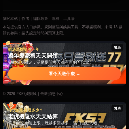
關於本站
｜
作者
｜
編輯政策
｜
專欄
｜
工具牆
本站提供官方入口辨識、規則整理與娛樂工具，不承諾獲利。未滿 18 歲
請勿參與；請先設定時間與預算上限。
贊助
錯過這檔要等一年
週年慶豪禮天天開領
狂歡檔期限定，活動期間每天都有新的可以拿。
看今天送什麼 →
© 2026 FK57娛樂城｜最新消息中心
贊助
你玩的那台返多少？
老虎機返水天天結算
電子館返水無上限，玩越多回越多，隔日自動入帳。