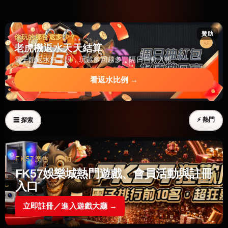
贊助
你玩的那台返多少？
老虎機返水天天結算
電子館返水無上限，玩越多回越多，隔日自動入帳。
看返水比例 →
⚡ 熱門
☰ 探索
FK57廣告｜贊助
FK57娛樂城熱門遊戲、會員活動與註冊
入口
立即註冊／進入遊戲大廳 →