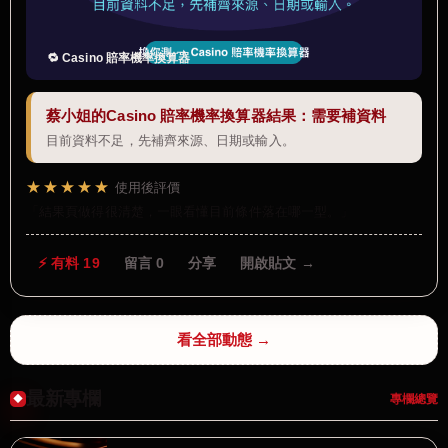
🔁 Casino 賠率機率換算器
蔡小姐的Casino 賠率機率換算器結果：需要補資料
目前資料不足，先補齊來源、日期或輸入。
★★★★★
使用後評價
結果頁做得很清楚，一眼看懂目前條件落在哪一型。
⚡ 有料 19
留言 0
分享
開啟貼文 →
看全部動態 →
最新專欄
專欄總覽