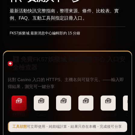
最新活動快訊完整指南，整理來源、條件、比較表、實
例、FAQ、互動工具與指定註冊入口。
FK57娛樂城 最新消息中心編輯部
約 15 分鐘
🧮 免費FK57娛樂城 最新消息中心 入口安
全檢查器
比對 Casino 入口的 HTTPS、主機名與可疑字元。——輸入即
得結果，測完可一鍵分享
🧰
🧰
🧰
🧰
🧰
🧰
FK57娛
Casin
Casin
Casin
遊戲說法查
Casi
工具狀態
可立即使用・純前端計算・結果只存在本機・完成後可分享