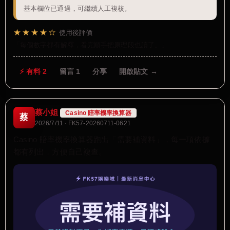
基本欄位已通過，可繼續人工複核。
★★★★☆
使用後評價
每個數字都有解釋，看完順手把原理段也讀了。
⚡ 有料 2
留言 1
分享
開啟貼文 →
蔡小姐
Casino 賠率機率換算器
蔡
2026/7/11 · FK57-20260711-0621
Casino 賠率機率換算器跑出「需要補資料」，每一項依據
都有列出，方便自己複查。