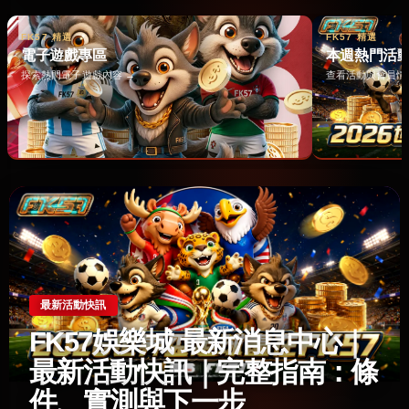
FK57 精選
FK57 精選
電子遊戲專區
本週熱門活
探索熱門電子遊戲內容 →
查看活動與會員情
最新活動快訊
FK57娛樂城 最新消息中心｜
最新活動快訊｜完整指南：條
件、實測與下一步