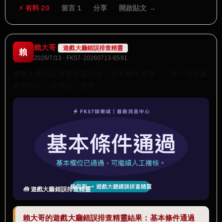
⚡ 有料 20
留言 1
分享
開啟貼文 →
賴大哥
遊戲大廳錯誤排查精靈
賴
2026/7/13 · FK57-20260713-6591
遊戲大廳錯誤排查精靈跑出「基本條件通過」，每一項依據
都有列出，方便自己複查。
🧰 遊戲大廳錯誤排查精靈
賴大哥的遊戲大廳錯誤排查精靈結果：基本條件通過