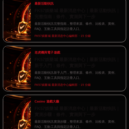
最新活動快訊
FK57娛樂城 最新消息中心｜最新活動快訊｜
完整指南：條件、實測與下一步
最新活動快訊完整指南，整理來源、條件、比較表、實例、
FAQ、互動工具與指定註冊入口。
FK57娛樂城 最新消息中心編輯部・15 分鐘
老虎機與電子遊戲
FK57娛樂城 最新消息中心｜最新活動快訊｜
新手入門：條件、實測與下一步
最新活動快訊新手入門，整理來源、條件、比較表、實例、
FAQ、互動工具與指定註冊入口。
FK57娛樂城 最新消息中心編輯部・15 分鐘
Casino 遊戲大廳
FK57娛樂城 最新消息中心｜最新活動快訊｜
實測步驟：條件、實測與下一步
最新活動快訊實測步驟，整理來源、條件、比較表、實例、
FAQ、互動工具與指定註冊入口。