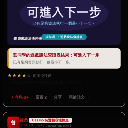
🧰 遊戲說法查證表
彭同學的遊戲說法查證表結果：可進入下一步
已有足夠資訊執行一個最小下一步。
★★★★☆
使用後評價
把我原本忽略的條件直接點出來，值得一測。
⚡ 有料 24
留言 2
分享
開啟貼文 →
曾桑
Casino 裝置相容性檢查
曾
2026/7/6 · FK57-20260706-6391