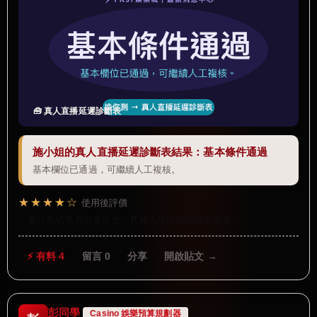
🧰 真人直播延遲診斷表
施小姐的真人直播延遲診斷表結果：基本條件通過
基本欄位已通過，可繼續人工複核。
★★★★☆
使用後評價
測完把結果頁分享出去，其他人也能用同條件重測。
⚡ 有料 4
留言 0
分享
開啟貼文 →
彭同學
Casino 娛樂預算規劃器