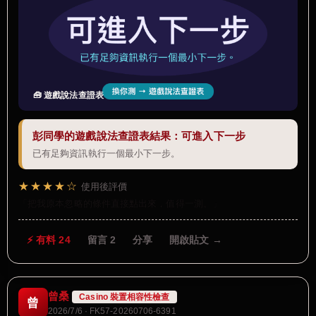
🧰 遊戲說法查證表
彭同學的遊戲說法查證表結果：可進入下一步
已有足夠資訊執行一個最小下一步。
★★★★☆
使用後評價
把我原本忽略的條件直接點出來，值得一測。
⚡ 有料 24
留言 2
分享
開啟貼文 →
曾桑
Casino 裝置相容性檢查
曾
2026/7/6 · FK57-20260706-6391