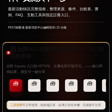
最新活動快訊完整指南，整理來源、條件、比較表、實
例、FAQ、互動工具與指定註冊入口。
FK57娛樂城 最新消息中心編輯部
約 15 分鐘
🧮 免費FK57娛樂城 最新消息中心 入口安
全檢查器
比對 Casino 入口的 HTTPS、主機名與可疑字元。——輸入即
得結果，測完可一鍵分享
🧰
🧰
🧰
🧰
🧰
🧰
FK57娛
Casin
Casin
Casin
遊戲說法查
Casi
工具狀態
可立即使用・純前端計算・結果只存在本機・完成後可分享