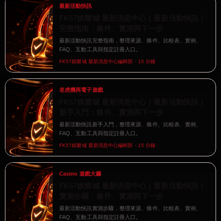
最新活動快訊
FK57娛樂城 最新消息中心｜最新活動快訊｜
完整指南：條件、實測與下一步
最新活動快訊完整指南，整理來源、條件、比較表、實例、
FAQ、互動工具與指定註冊入口。
FK57娛樂城 最新消息中心編輯部・15 分鐘
老虎機與電子遊戲
FK57娛樂城 最新消息中心｜最新活動快訊｜
新手入門：條件、實測與下一步
最新活動快訊新手入門，整理來源、條件、比較表、實例、
FAQ、互動工具與指定註冊入口。
FK57娛樂城 最新消息中心編輯部・15 分鐘
Casino 遊戲大廳
FK57娛樂城 最新消息中心｜最新活動快訊｜
實測步驟：條件、實測與下一步
最新活動快訊實測步驟，整理來源、條件、比較表、實例、
FAQ、互動工具與指定註冊入口。