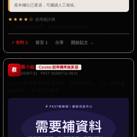
基本欄位已通過，可繼續人工複核。
★★★★☆
使用後評價
每個數字都有解釋，看完順手把原理段也讀了。
⚡ 有料 2
留言 1
分享
開啟貼文 →
蔡小姐
Casino 賠率機率換算器
蔡
2026/7/11 · FK57-20260711-0621
Casino 賠率機率換算器跑出「需要補資料」，每一項依據
都有列出，方便自己複查。