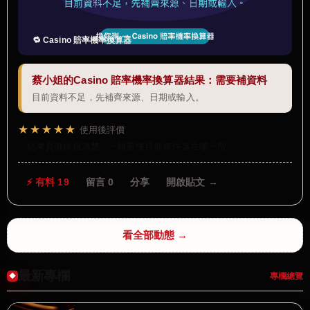
🔁 Casino 賠率機率換算器
蔡小姐的Casino 賠率機率換算器結果：需要補資料
目前資料不足，先補齊來源、日期或輸入。
★★★★★
使用後評價
結果頁做得很清楚，一眼看懂目前條件落在哪一型。
⚡ 有料 19
留言 0
分享
開啟貼文 →
看全部動態 →
最新專欄
專欄總覽