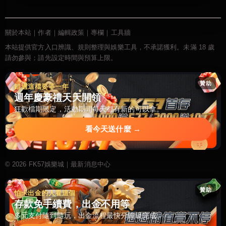
關於本站
｜
作者
｜
編輯政策
｜
專欄
｜
工具牆
本站提供官方入口辨識、規則整理與娛樂工具，不承諾獲利。未滿 18 歲
請勿參與；請先設定時間與預算上限。
贊助
錯過這檔要等一年
週年慶豪禮天天開領
狂歡檔期限定，活動期間每天都有新的可以拿。
看今天送什麼 →
© 2026 FK57娛樂城｜最新消息中心
贊助
怕卡出金的人看這個
存款免手續費，出金不用等
多元支付隨到隨玩，出金流程最快分鐘級完成。