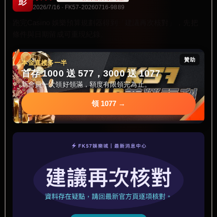
彭
2026/7/16 · FK57-20260716-9889
跑完Casino 娛樂預算規劃器得到「建議再次核對」，先把
條件與日期留成可重現紀錄。
贊助
本金直接多一半
首存 1000 送 577，3000 送 1077
新會員一次領好領滿，額度有限領完為止。
領 1077 →