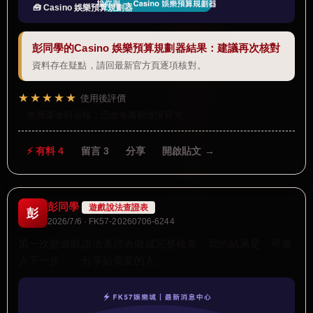
🧰 Casino 娛樂預算規劃器
彭同學的Casino 娛樂預算規劃器結果：建議再次核對
資料存在疑點，請回最新官方頁逐項核對。
★★★★★
使用後評價
免費還做到這樣，已收進書籤慢慢研究。
⚡ 有料 4
留言 3
分享
開啟貼文 →
彭同學
遊戲說法查證表
彭
2026/7/6 · FK57-20260706-6244
第一次把遊戲說法查證表做成完整檢查，我的結果是「可進
入下一步」，分享給需要的人。