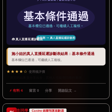
🧰 真人直播延遲診斷表
施小姐的真人直播延遲診斷表結果：基本條件通過
基本欄位已通過，可繼續人工複核。
★★★★☆
使用後評價
測完把結果頁分享出去，其他人也能用同條件重測。
⚡ 有料 4
留言 0
分享
開啟貼文 →
彭同學
Casino 娛樂預算規劃器