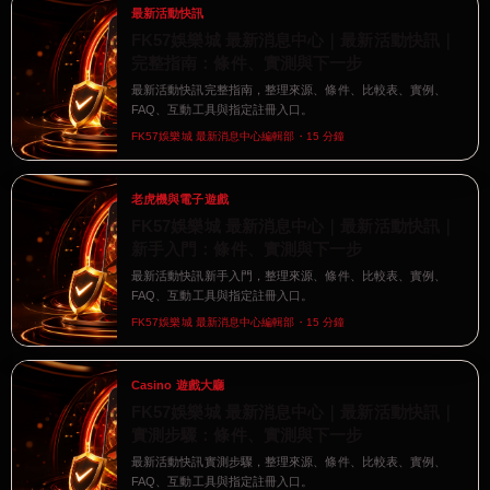
最新活動快訊
FK57娛樂城 最新消息中心｜最新活動快訊｜
完整指南：條件、實測與下一步
最新活動快訊完整指南，整理來源、條件、比較表、實例、
FAQ、互動工具與指定註冊入口。
FK57娛樂城 最新消息中心編輯部・15 分鐘
老虎機與電子遊戲
FK57娛樂城 最新消息中心｜最新活動快訊｜
新手入門：條件、實測與下一步
最新活動快訊新手入門，整理來源、條件、比較表、實例、
FAQ、互動工具與指定註冊入口。
FK57娛樂城 最新消息中心編輯部・15 分鐘
Casino 遊戲大廳
FK57娛樂城 最新消息中心｜最新活動快訊｜
實測步驟：條件、實測與下一步
最新活動快訊實測步驟，整理來源、條件、比較表、實例、
FAQ、互動工具與指定註冊入口。