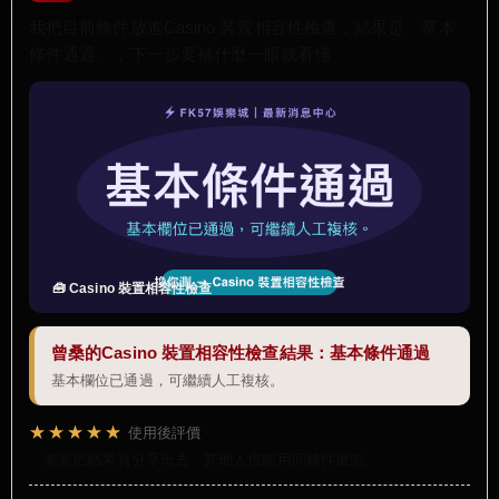
我把目前條件放進Casino 裝置相容性檢查，結果是「基本
條件通過」，下一步要補什麼一眼就看懂。
🧰 Casino 裝置相容性檢查
曾桑的Casino 裝置相容性檢查結果：基本條件通過
基本欄位已通過，可繼續人工複核。
★★★★★
使用後評價
測完把結果頁分享出去，其他人也能用同條件重測。