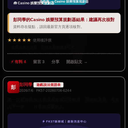
🧰 Casino 娛樂預算規劃器
彭同學的Casino 娛樂預算規劃器結果：建議再次核對
資料存在疑點，請回最新官方頁逐項核對。
★★★★★
使用後評價
免費還做到這樣，已收進書籤慢慢研究。
⚡ 有料 4
留言 3
分享
開啟貼文 →
彭同學
遊戲說法查證表
彭
2026/7/6 · FK57-20260706-6244
第一次把遊戲說法查證表做成完整檢查，我的結果是「可進
入下一步」，分享給需要的人。