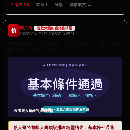
⚡ 有料 20
留言 1
分享
開啟貼文 →
賴大哥
遊戲大廳錯誤排查精靈
賴
2026/7/13 · FK57-20260713-6591
遊戲大廳錯誤排查精靈跑出「基本條件通過」，每一項依據
都有列出，方便自己複查。
🧰 遊戲大廳錯誤排查精靈
賴大哥的遊戲大廳錯誤排查精靈結果：基本條件通過