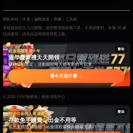
關於本站
｜
作者
｜
編輯政策
｜
專欄
｜
工具牆
本站提供官方入口辨識、規則整理與娛樂工具，不承諾獲利。未滿 18 歲
請勿參與；請先設定時間與預算上限。
贊助
錯過這檔要等一年
週年慶豪禮天天開領
狂歡檔期限定，活動期間每天都有新的可以拿。
看今天送什麼 →
© 2026 FK57娛樂城｜最新消息中心
贊助
怕卡出金的人看這個
存款免手續費，出金不用等
多元支付隨到隨玩，出金流程最快分鐘級完成。